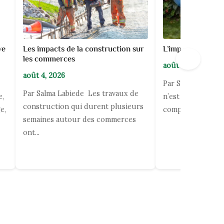
ive
Les impacts de la construction sur
L’importance du 
→
les commerces
août 4, 2026
août 4, 2026
Par Salma Labiede
Par Salma Labiede Les travaux de
e,
n’est pas seulemen
construction qui durent plusieurs
e,
comprend aussi...
semaines autour des commerces
ont...