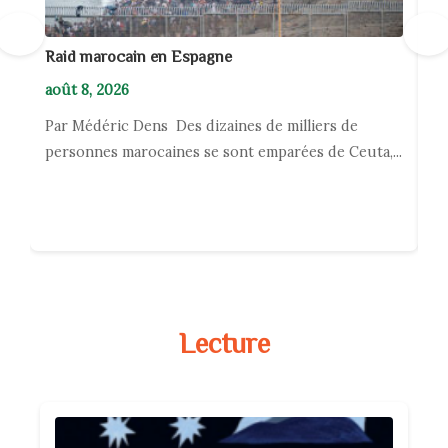
←
→
Raid marocain en Espagne
Ph
e
août 8, 2026
ao
Par Médéric Dens Des dizaines de milliers de
Pa
personnes marocaines se sont emparées de Ceuta,...
Or
pe
Lecture