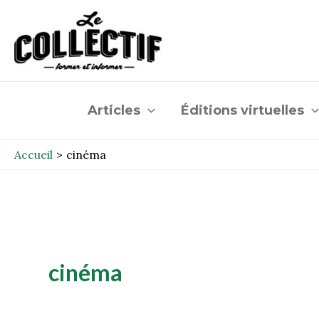
Aller
Post
au
pagination
contenu
Articles
Éditions virtuelles
Accueil
cinéma
cinéma