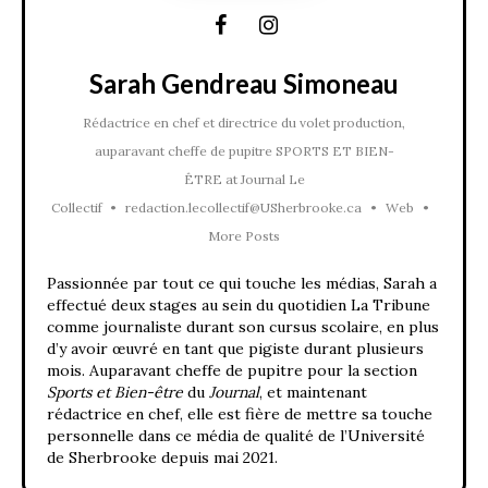
Sarah Gendreau Simoneau
Rédactrice en chef et directrice du volet production,
auparavant cheffe de pupitre SPORTS ET BIEN-
ÊTRE
at
Journal Le
Collectif
•
redaction.lecollectif@USherbrooke.ca
•
Web
•
More Posts
Passionnée par tout ce qui touche les médias, Sarah a
effectué deux stages au sein du quotidien La Tribune
comme journaliste durant son cursus scolaire, en plus
d’y avoir œuvré en tant que pigiste durant plusieurs
mois. Auparavant cheffe de pupitre pour la section
Sports et Bien-être
du
Journal
, et maintenant
rédactrice en chef, elle est fière de mettre sa touche
personnelle dans ce média de qualité de l’Université
de Sherbrooke depuis mai 2021.