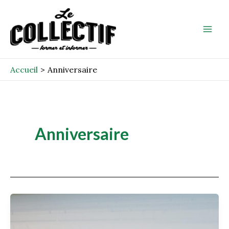
Aller
Mai
au
Men
contenu
Accueil
Anniversaire
Anniversaire