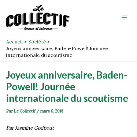
Aller
Post
Mai
au
navigation
Men
contenu
Accueil
Société
Joyeux anniversaire, Baden-Powell! Journée
internationale du scoutisme
Joyeux anniversaire, Baden-
Powell! Journée
internationale du scoutisme
Par
Le Collectif
/
mars 6, 2018
Par Jasmine Godbout