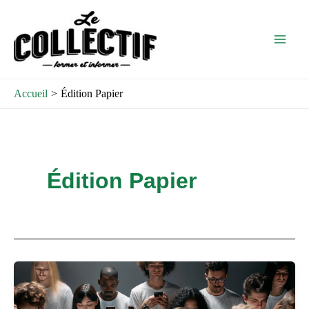
Aller
Post
Main
au
pagination
Men
contenu
Accueil
Édition Papier
Édition Papier