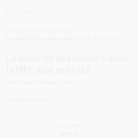
Aller
Post
Mai
au
navigation
Men
contenu
Accueil
Sports et Bien-être
La sécurité des joueurs dans la NFL, une priorité
La sécurité des joueurs dans
la NFL, une priorité
Par
Le Collectif
/
Décembre 7, 2024
Par Julien Moslener
Lors d’une
glissade