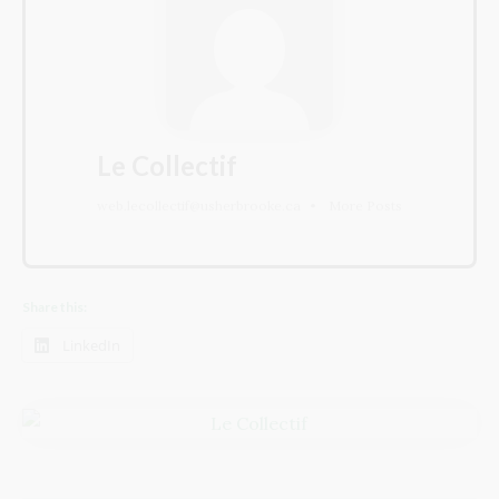
Le Collectif
web.lecollectif@usherbrooke.ca
•
More Posts
Share this:
LinkedIn