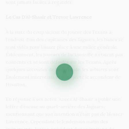
sont jamais faciles à regarder.
Le Cas D’Al-Shaair et Trevor Lawrence
À la suite du coup vicieux du joueur des Texans à
l’endroit d’un des capitaines des Jaguars, les bancs se
sont vidés pour laisser place à une mêlée générale.
Évidemment, les joueurs de Jacksonville n’étaient pas
contents et se sont défoulés sur les Texans. Après
quelques secondes de bousculade, les arbitres sont
finalement intervenus et ont éjecté le secondeur de
Houston.
En réponse à ses actes, Azeez Al-Shaair a publié une
lettre d’excuse au quart-arrière des Jaguars,
mentionnant que son intention n’était pas de blesser
Lawrence. Cependant, le lendemain matin des