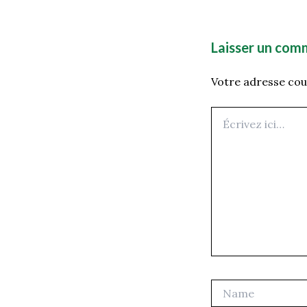
Laisser un com
Votre adresse cour
Écrivez
ici…
Name