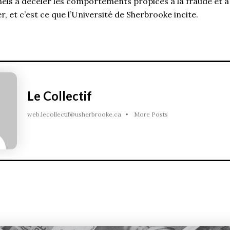
els à déceler les comportements propices à la fraude et à
r, et c’est ce que l’Université de Sherbrooke incite.
Le Collectif
web.lecollectif@usherbrooke.ca
•
More Posts