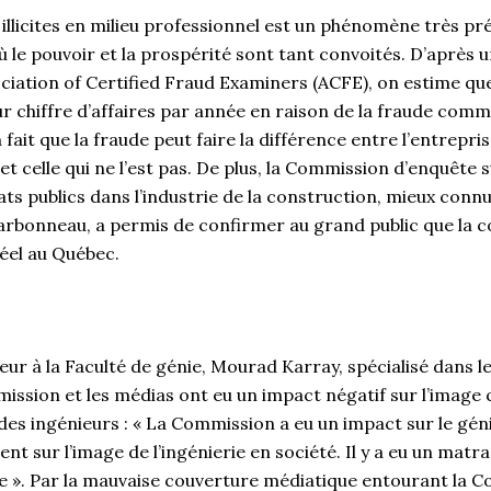
 illicites en milieu professionnel est un phénomène très p
où le pouvoir et la prospérité sont tant convoités. D’après
ociation of Certified Fraud Examiners (ACFE), on estime qu
r chiffre d’affaires par année en raison de la fraude comm
fait que la fraude peut faire la différence entre l’entrepri
celle qui ne l’est pas. De plus, la Commission d’enquête sur
ts publics dans l’industrie de la construction, mieux conn
rbonneau, a permis de confirmer au grand public que la co
éel au Québec.
eur à la Faculté de génie, Mourad Karray, spécialisé dans 
mmission et les médias ont eu un impact négatif sur l’image 
 des ingénieurs : « La Commission a eu un impact sur le géni
ent sur l’image de l’ingénierie en société. Il y a eu un mat
nie ». Par la mauvaise couverture médiatique entourant la 