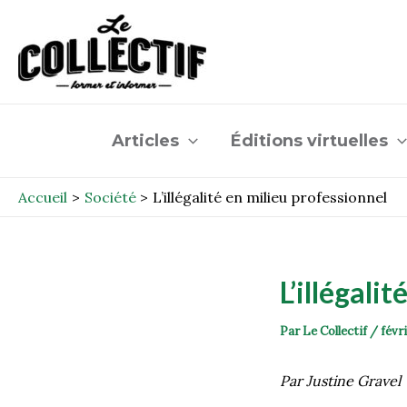
Aller
Post
au
navigation
contenu
Articles
Éditions virtuelles
Accueil
Société
L’illégalité en milieu professionnel
L’illégali
Par
Le Collectif
/
févr
Par Justine Gravel