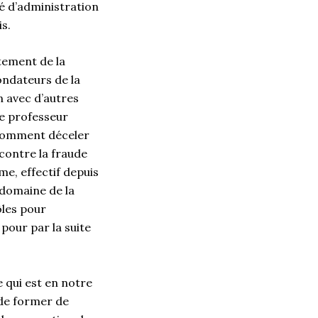
té d’administration
is.
rtement de la
ondateurs de la
n avec d’autres
le professeur
 comment déceler
 contre la fraude
me, effectif depuis
 domaine de la
ôles pour
 pour par la suite
e qui est en notre
 de former de