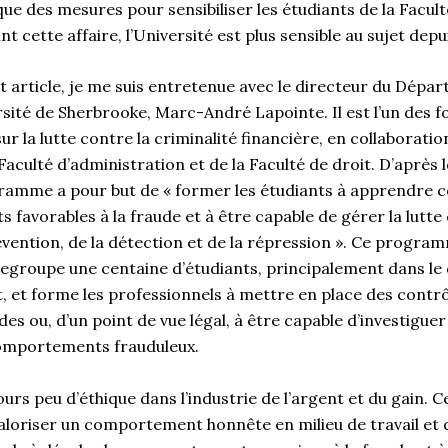
ue des mesures pour sensibiliser les étudiants de la Facul
nt cette affaire, l’Université est plus sensible au sujet depu
t article, je me suis entretenue avec le directeur du Dépa
rsité de Sherbrooke, Marc-André Lapointe. Il est l’un des f
ur la lutte contre la criminalité financière, en collaboratio
Faculté d’administration et de la Faculté de droit. D’après 
ramme a pour but de « former les étudiants à apprendre
favorables à la fraude et à être capable de gérer la lutte
évention, de la détection et de la répression ». Ce program
egroupe une centaine d’étudiants, principalement dans le
t, et forme les professionnels à mettre en place des contr
des ou, d’un point de vue légal, à être capable d’investiguer
comportements frauduleux.
jours peu d’éthique dans l’industrie de l’argent et du gain. C
 valoriser un comportement honnête en milieu de travail et