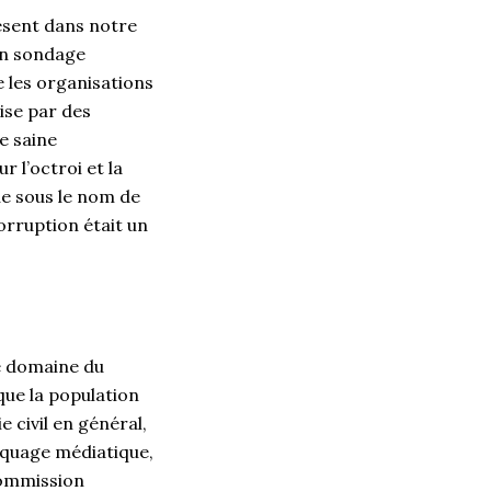
résent dans notre
 un sondage
e les organisations
ise par des
se saine
 l’octroi et la
ue sous le nom de
rruption était un
le domaine du
que la population
e civil en général,
raquage médiatique,
Commission