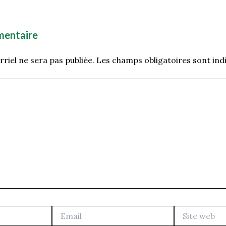
mentaire
riel ne sera pas publiée.
Les champs obligatoires sont ind
Email
Site
web