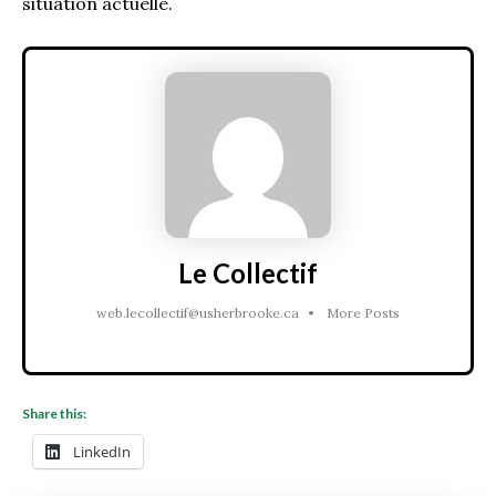
situation actuelle.
Le Collectif
web.lecollectif@usherbrooke.ca
•
More Posts
Share this:
LinkedIn