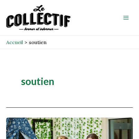
Aller
Mai
au
Men
contenu
Accueil
soutien
soutien