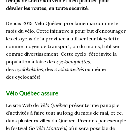
temps de sortir son vélo et d’en profiter pour
dévaler les routes, en toute sécurité.
Depuis 2015,
Vélo Québec
proclame
mai comme
l
e
mois du vélo. Cette initiative a pour but d’encourager
les citoyens
de
la province à utiliser leur bicyclette
comme moyen de transport, ou du moins
,
l’utiliser
comme divertissement. Cette cyclo
–
fête invite la
population à faire des
cycloemplettes
,
des
cyclobalade
s
, des
cycloactivités
ou même
des
cyclocafés
!
Vélo Québec assure
Le site Web de
Vélo Québec
présente une panoplie
d’activités à faire tout au long du mois de mai, et ce,
dans plusieurs villes
d
u Québec
. Prenons p
ar exemple
le
f
estival
Go Vélo Montréal
, où il sera possible
de