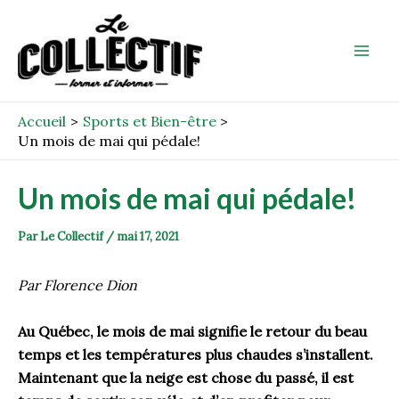
Aller
Post
Mai
au
navigation
Men
contenu
Accueil
Sports et Bien-être
Un mois de mai qui pédale!
Un mois de mai qui pédale!
Par
Le Collectif
/
mai 17, 2021
Par Florence Dion
Au Québec, le mois de
m
ai signifie le retour du beau
temps et
l
es
températures plus chaudes s’installent.
Maintenant que la neige est chose du passé, il est