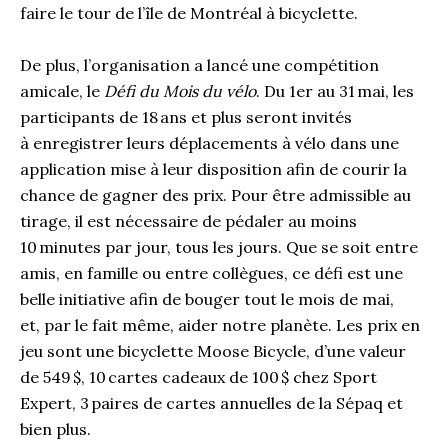
faire le tour de l’île de Montréal à bicyclette.
De plus,
l’organisation
a lancé une compétition
amicale, le
Défi du Mois du vélo
. Du 1
er
au 31
mai, les
participants de 18
ans et plus seront invités
à
enregistrer
leurs déplacements à vélo dans une
application mise à leur
disposition
afin de
courir
la
chance de gagner
des
prix. Pour être admissible au
tirage, il est
nécessaire
de pédaler au moins
10
minutes par jour
, tous les jours
. Que
se
soit entre
amis,
en
famille ou
entre
collègues, ce défi est une
belle initiative afin de bouger
tou
t
le mois de mai,
et
,
par le fait même
, aider notre planète. Les prix en
jeu sont une bicyclette Moose Bicycle, d’une valeur
de 549
$, 10
cartes cadeaux de 100
$ chez Sport
Expert, 3
paires de cartes annuelles de la
Sépaq
et
bien plus.