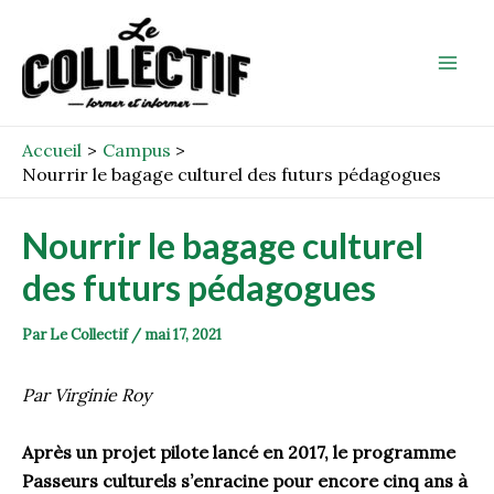
Aller
Post
Mai
au
navigation
Men
contenu
Accueil
Campus
Nourrir le bagage culturel des futurs pédagogues
Nourrir le bagage culturel
des futurs pédagogues
Par
Le Collectif
/
mai 17, 2021
Par Virginie Roy
Après un projet pilote lancé en 201
7
, le programme
Passeurs culturels s’enracine pour encore cinq ans à