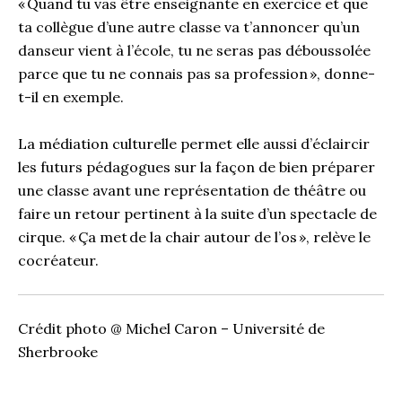
«
Quand tu vas être enseignante en exercice et
que
ta collègue d’une autre classe va t’annoncer qu’un
danseur vien
t
à l’école
, tu ne seras pas déboussolé
e
parce que tu ne connais pas sa profession
»,
donne-
t-il en
exemple.
La médiation culturelle permet elle aussi d
’éclaircir
les futurs pédagogues sur la façon
de bien préparer
une classe avant une représentation de théâtre
ou
faire un retour pertinent à la suite d’
un spectacle de
cirque.
«
Ça met
de la chair autour de l’os
»
,
relève le
cocréateur.
Crédit photo @ Michel Caron – Université de
Sherbrooke