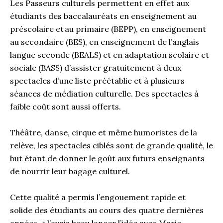
Les Passeurs culturels permettent en effet aux
étudiants
des baccalauréats en enseignement au
préscolaire et au primaire
(BEPP)
, en enseignement
au secondaire
(BES)
, en enseignement de l
’
anglais
langue seconde
(BEALS)
et en adaptation scolaire et
sociale
(BASS)
d’assister
gratuitement
à deux
spectacles
d
’
une liste préétablie
et à plusieurs
séances de mé
diation culturelle
. Des spectacles à
faible coût sont aussi offerts.
Théâtre, danse, cirque et même humoriste
s
de la
relève, les spectacles ciblés sont de grande qualité, le
but étant de donner le goût aux futurs enseignants
de nourrir leur bagage culturel.
Cette qualité a permis l
’engouement r
apide et
solide
des étudiants
au cours des quatre dernières
années
.
«
J’avais beau lanc
er
l’idée avec Mario