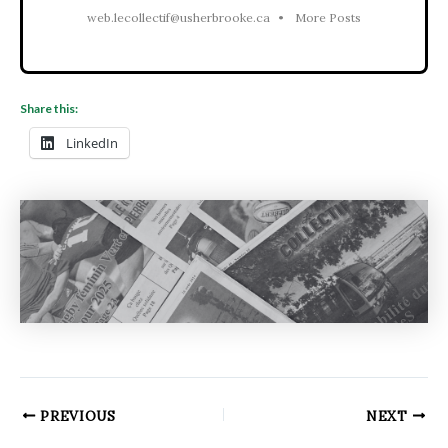
web.lecollectif@usherbrooke.ca
•
More Posts
Share this:
LinkedIn
PREVIOUS
NEXT