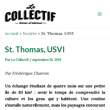
Aller
Post
Mai
au
navigation
Men
contenu
Accueil
Société
St. Thomas, USVI
St. Thomas, USVI
Par
Le Collectif
/
septembre 16, 2019
Par Frédérique Charron
Un échange étudiant de quatre mois sur une petite
île de 83
km² : avoir le temps de comprendre la
culture et les gens qui y habitent. Une routine
s’installe naturellement, mais les paysages entourant