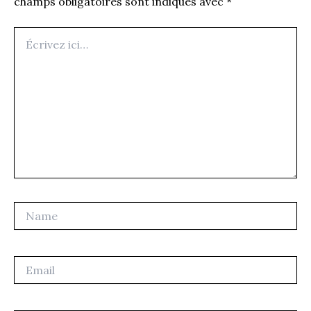
champs obligatoires sont indiqués avec
*
Écrivez
ici…
Name
Email