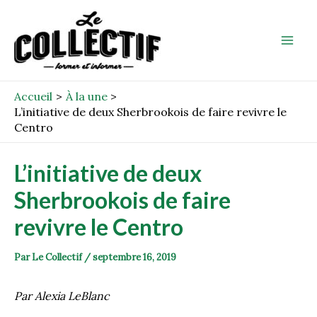
Aller
Post
Mai
au
navigation
Men
contenu
Accueil
À la une
L’initiative de deux Sherbrookois de faire revivre le
Centro
L’initiative de deux
Sherbrookois de faire
revivre le Centro
Par
Le Collectif
/
septembre 16, 2019
Par Alexia LeBlanc