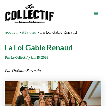
Aller
Post
Mai
au
navigation
Men
contenu
Accueil
À la une
La Loi Gabie Renaud
La Loi Gabie Renaud
Par
Le Collectif
/
juin 15, 2026
Par Océane Sarrazin