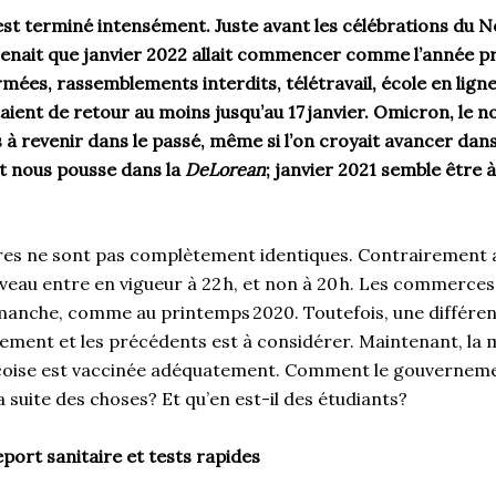
st terminé intensément. Juste avant les célébrations du N
enait que janvier 2022 allait commencer comme l’année pr
mées, rassemblements interdits, télétravail, école en ligne
ient de retour au moins jusqu’au 17 janvier. Omicron, le n
s à revenir dans le passé, même si l’on croyait avancer da
t nous pousse dans la
DeLorean
; janvier 2021 semble être
ures ne sont pas complètement identiques. Contrairement
veau entre en vigueur à 22 h, et non à 20 h. Les commerces
imanche, comme au printemps 2020. Toutefois, une différe
ement et les précédents est à considérer. Maintenant, la m
coise est vaccinée adéquatement. Comment le gouvernemen
a suite des choses? Et qu’en est-il des étudiants?
port sanitaire et tests rapides