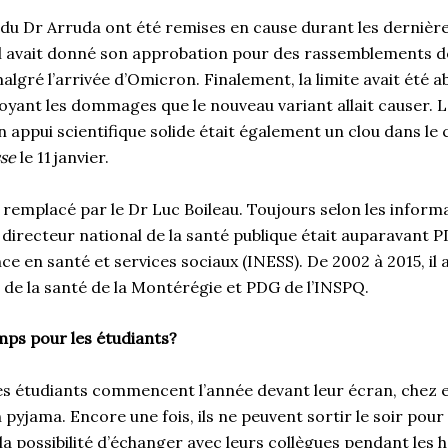
u Dr Arruda ont été remises en cause durant les dernièr
l avait donné son approbation pour des rassemblements d
malgré l’arrivée d’Omicron. Finalement, la limite avait été 
oyant les dommages que le nouveau variant allait causer. 
 appui scientifique solide était également un clou dans le c
sse
le 11 janvier.
 remplacé par le Dr Luc Boileau. Toujours selon les inform
 directeur national de la santé publique était auparavant PD
ce en santé et services sociaux (INESS). De 2002 à 2015, il a
 de la santé de la Montérégie et PDG de l’INSPQ.
mps pour les étudiants?
s étudiants commencent l’année devant leur écran, chez e
pyjama. Encore une fois, ils ne peuvent sortir le soir pour
 la possibilité d’échanger avec leurs collègues pendant les 