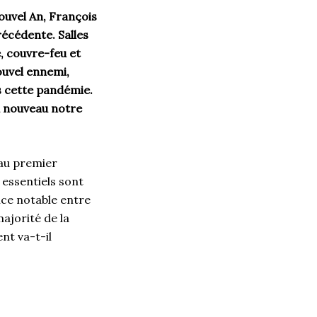
ouvel An, François
écédente. Salles
, couvre-feu et
ouvel ennemi,
ns cette pandémie.
 à nouveau notre
 au premier
 essentiels sont
nce notable entre
ajorité de la
t va-t-il