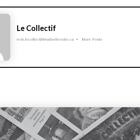
Le Collectif
web.lecollectif@usherbrooke.ca
•
More Posts