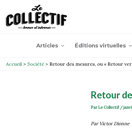
Aller
Post
au
navigation
contenu
Articles
Éditions virtuelles
Accueil
Société
Retour des mesures, ou « Retour vers
Retour des
Par
Le Collectif
/
janvi
Par Victor Dionne