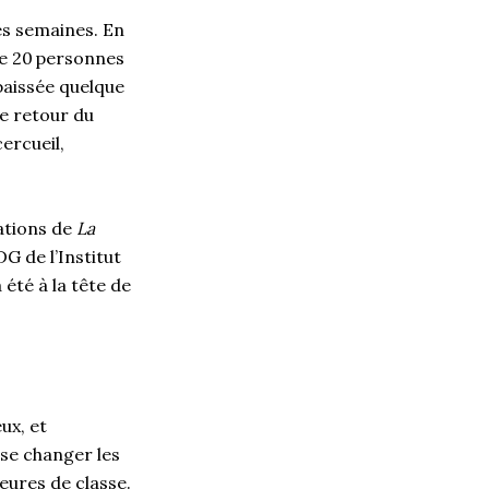
es semaines. En
e 20 personnes
abaissée quelque
Le retour du
ercueil,
ations de
La
G de l’Institut
 été à la tête de
ux, et
 se changer les
heures de classe.