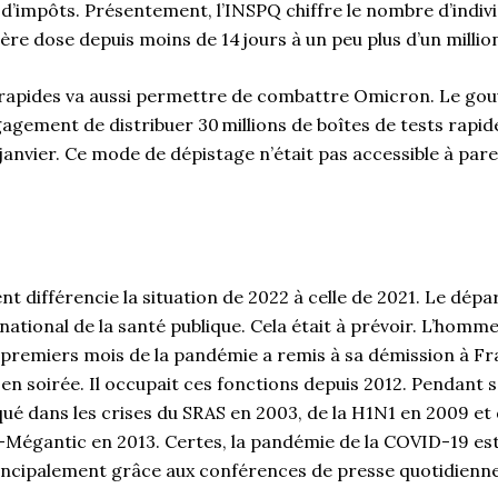
 d’impôts. Présentement, l’INSPQ chiffre le nombre d’indiv
re dose depuis moins de 14 jours à un peu plus d’un millio
s rapides va aussi permettre de combattre Omicron. Le g
ngagement de distribuer 30 millions de boîtes de tests rapi
janvier. Ce mode de dépistage n’était pas accessible à parei
 différencie la situation de 2022 à celle de 2021. Le dép
national de la santé publique. Cela était à prévoir. L’homme
 premiers mois de la pandémie a remis à sa démission à Fra
 en soirée. Il occupait ces fonctions depuis 2012. Pendant sa
é dans les crises du SRAS en 2003, de la H1N1 en 2009 et 
-Mégantic en 2013. Certes, la pandémie de la COVID-19 est 
principalement grâce aux conférences de presse quotidienn