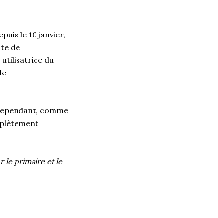
puis le 10 janvier,
ite de
tilisatrice du
le
e. Cependant, comme
mplètement
r le primaire et le