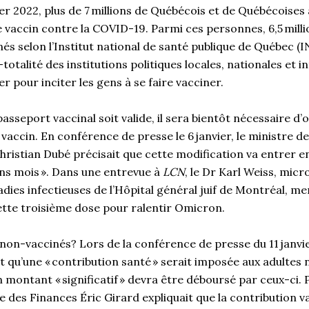
ier 2022, plus de 7 millions de Québécois et de Québécoises
 vaccin contre la COVID-19. Parmi ces personnes, 6,5 milli
s selon l’Institut national de santé publique de Québec (I
-totalité des institutions politiques locales, nationales et 
er pour inciter les gens à se faire vacciner.
passeport vaccinal soit valide, il sera bientôt nécessaire d’
vaccin. En conférence de presse le 6 janvier, le ministre de
hristian Dubé précisait que cette modification va entrer en
ns mois ». Dans une entrevue à
LCN
, le Dr Karl Weiss, micr
adies infectieuses de l’Hôpital général juif de Montréal, men
cette troisième dose pour ralentir Omicron.
 non-vaccinés? Lors de la conférence de presse du 11 janvie
 qu’une « contribution santé » serait imposée aux adultes n
montant « significatif » devra être déboursé par ceux-ci. 
e des Finances Éric Girard expliquait que la contribution va