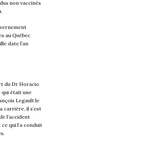
idus non vaccinés
n.
ouvernement
des au Québec
lle date l’an
art du Dr Horacio
 qui était une
nçois Legault le
 carrière, il s’est
de l’accident
ce qui l’a conduit
es.