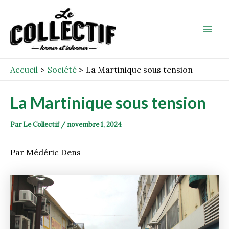
Aller
Post
Mai
au
navigation
Men
contenu
Accueil
Société
La Martinique sous tension
La Martinique sous tension
Par
Le Collectif
/
novembre 1, 2024
Par Médéric Dens