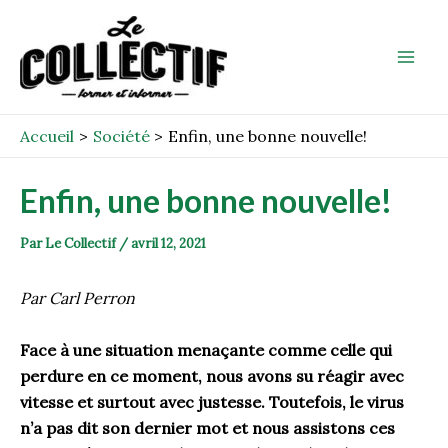
Aller
Post
Mai
au
navigation
Men
contenu
Accueil
Société
Enfin, une bonne nouvelle!
Enfin, une bonne nouvelle!
Par
Le Collectif
/
avril 12, 2021
Par Carl Perron
Face à une situation menaçante comme celle qui
perdure en ce moment, nous avons su réagir avec
vitesse et surtout avec justesse.
Toutefois, le virus
n’a pas dit son dernier mot et nous assistons ces