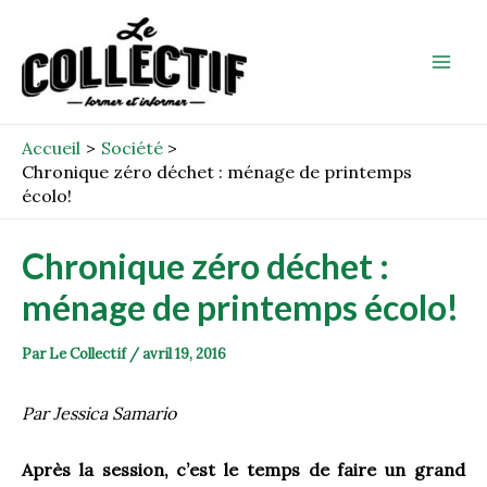
Aller
Post
Mai
au
navigation
Men
contenu
Accueil
Société
Chronique zéro déchet : ménage de printemps
écolo!
Chronique zéro déchet :
ménage de printemps écolo!
Par
Le Collectif
/
avril 19, 2016
Par Jessica Samario
Après la session, c’est le temps de faire un grand