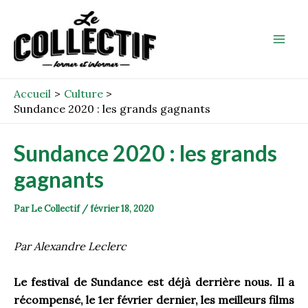
Aller
Post
Mai
au
navigation
Men
contenu
Accueil
Culture
Sundance 2020 : les grands gagnants
Sundance 2020 : les grands
gagnants
Par
Le Collectif
/
février 18, 2020
Par Alexandre Leclerc
Le festival de Sundance est déjà derrière nous. Il a
récompensé, le 1
er
février dernier, les meilleurs films