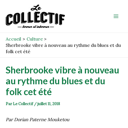
Aller
Post
Mai
au
navigation
Men
contenu
Accueil
Culture
Sherbrooke vibre à nouveau au rythme du blues et du
folk cet été
Sherbrooke vibre à nouveau
au rythme du blues et du
folk cet été
Par
Le Collectif
/
juillet 11, 2018
Par Dorian Paterne Mouketou