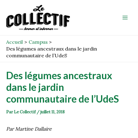
Aller
Post
Mai
au
navigation
Men
contenu
Accueil
Campus
Des légumes ancestraux dans le jardin
communautaire de l’UdeS
Des légumes ancestraux
dans le jardin
communautaire de l’UdeS
Par
Le Collectif
/
juillet 11, 2018
Par Martine Dallaire