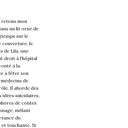
a retenu mon
ans un lit orné de
gtemps sur le
 couverture, le
 de Lila, une
t droit à l’hôpital
conté à la
e à fêter son
s médecins de
ôle. Il aborde des
s idées suicidaires,
aphores de contes
onnage, mêlant
ortance du
 et touchante. Si