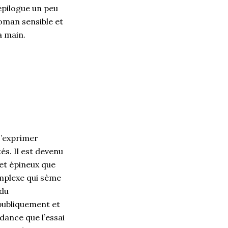
’épilogue un peu
oman sensible et
la main.
s’exprimer
és. Il est devenu
 et épineux que
omplexe qui sème
 du
publiquement et
dance que l’essai