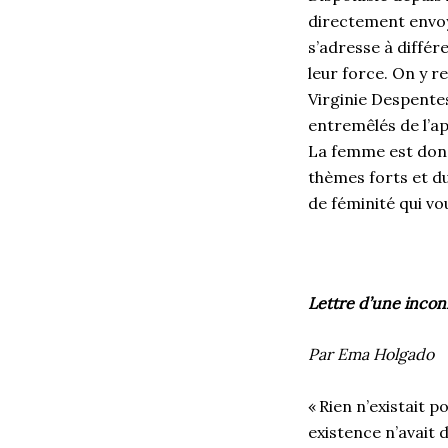
directement envoyé
s’adresse à différ
leur force. On y r
Virginie Despente
entremêlés de l’ap
La femme est donc 
thèmes forts et du
de féminité qui vo
Lettre d’une inco
Par Ema Holgado
« Rien n’existait 
existence n’avait d