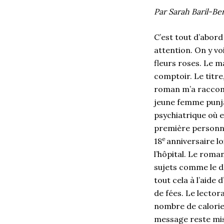
Par Sarah Baril-Be
C’est tout d’abor
attention. On y vo
fleurs roses. Le 
comptoir. Le titre
roman m’a raccomp
jeune femme punjab
psychiatrique où e
première personne
e
18
anniversaire lo
l’hôpital. Le roma
sujets comme le deu
tout cela à l’aide
de fées. Le lecto
nombre de calories
message reste mise