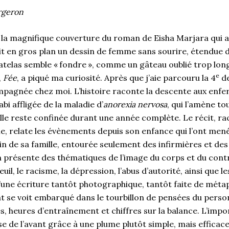
rgeron
d la magnifique couverture du roman de Eisha Marjara qui 
it en gros plan un dessin de femme sans sourire, étendue d
matelas semble « fondre », comme un gâteau oublié trop lon
e
,
Fée
, a piqué ma curiosité. Après que j’aie parcouru la 4
de
agnée chez moi. L’histoire raconte la descente aux enfers
i affligée de la maladie d’
anorexia nervosa
, qui l’amène tou
lle reste confinée durant une année complète. Le récit, ra
, relate les évènements depuis son enfance qui l’ont mené
in de sa famille, entourée seulement des infirmières et de
n présente des thématiques de l’image du corps et du contr
il, le racisme, la dépression, l’abus d’autorité, ainsi que le
 d’une écriture tantôt photographique, tantôt faite de mét
rat se voit embarqué dans le tourbillon de pensées du pers
, heures d’entraînement et chiffres sur la balance. L’imp
 de l’avant grâce à une plume plutôt simple, mais efficace