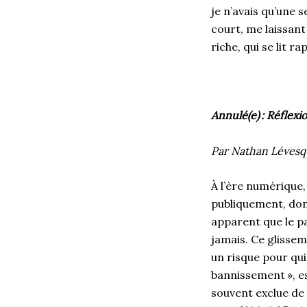
je n’avais qu’une s
court, me laissant 
riche, qui se lit 
Annulé(e) : Réflexi
Par Nathan Léves
À l’ère numérique
publiquement, donn
apparent que le pa
jamais. Ce glisse
un risque pour qui
bannissement », e
souvent exclue de 