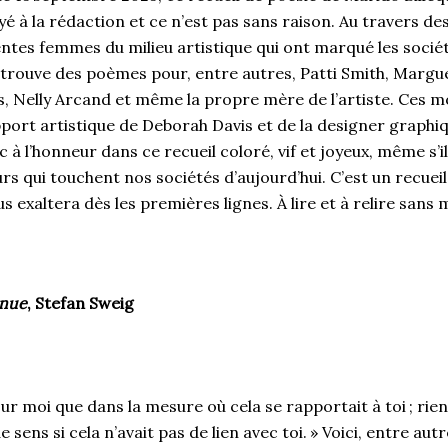
 à la rédaction et ce n’est pas sans raison. Au travers des
entes femmes du milieu artistique qui ont marqué les sociét
etrouve des poèmes pour, entre autres, Patti Smith, Margu
s, Nelly Arcand et même la propre mère de l’artiste. Ces m
port artistique de Deborah Davis et de la designer graphi
à l’honneur dans ce recueil coloré, vif et joyeux, même s’i
rs qui touchent nos sociétés d’aujourd’hui. C’est un recueil
us exaltera dès les premières lignes. À lire et à relire san
nnue
, Stefan Sweig
pour moi que dans la mesure où cela se rapportait à toi ; ri
e sens si cela n’avait pas de lien avec toi. » Voici, entre aut