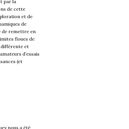
t par la
ons de cette
xploration et de
ynamiques de
té de remettre en
imites floues de
différente et
s amateurs d’essais
ssances (et
uey nous a été