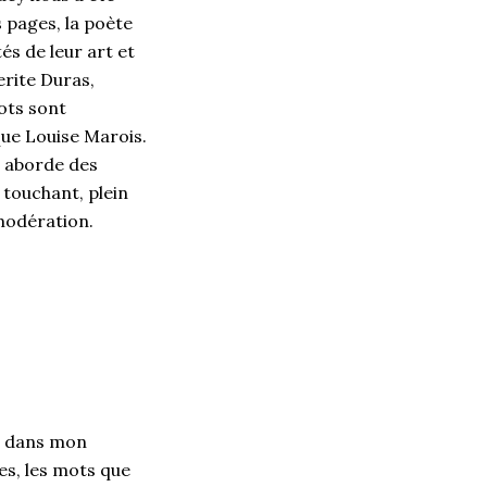
 pages, la poète
és de leur art et
erite Duras,
ots sont
que Louise Marois.
l aborde des
 touchant, plein
s modération.
en dans mon
res, les mots que