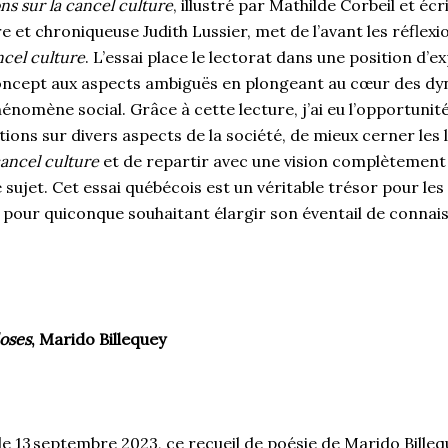
ons sur la cancel culture
, illustré par Mathilde Corbeil et écri
re et chroniqueuse Judith Lussier, met de l’avant les réflexi
ncel culture
. L’essai place le lectorat dans une position d’e
concept aux aspects ambiguës en plongeant au cœur des d
hénomène social. Grâce à cette lecture, j’ai eu l’opportuni
ions sur divers aspects de la société, de mieux cerner les l
ancel culture
et de repartir avec une vision complètement 
 sujet. Cet essai québécois est un véritable trésor pour le
 pour quiconque souhaitant élargir son éventail de connai
oses
, Marido Billequey
le 13 septembre 2023, ce recueil de poésie de Marido Billeq