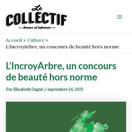
Aller
Post
Mai
au
navigation
Men
contenu
Accueil
Culture
L’IncroyArbre, un concours de beauté hors norme
L’IncroyArbre, un concours
de beauté hors norme
Par
Elizabeth Gagné
/
septembre 24, 2023