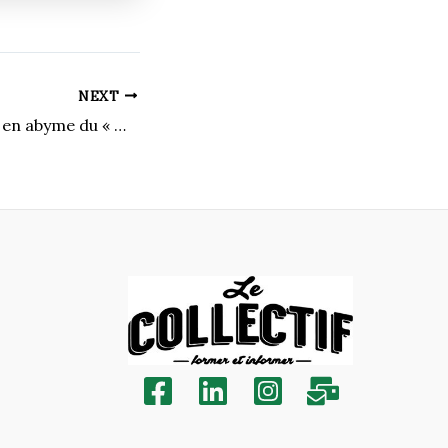
NEXT
France, une mise en abyme du « mal de mer » de nos sociétés contemporaines