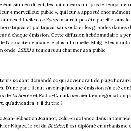
e émission en direct, les animateurs ont pris le temps de 
 leur « merveilleux public », qui leur a apporté énormémen
 années difficiles.
La Soirée
n’aurait pas été pareille sans 
oristiques et politiques, sans oublier les grandes dames 
ur à chaque émission. Cette diffusion hebdomadaire a per
t de l’actualité de manière plus informelle. Malgré les nomb
en onde,
LSEEJ
a toujours su charmer son public.
eurs se sont demandé ce qui adviendrait de plage horaire d
. D’une part, il faut savoir qu’aucune émission n’a été con
rs de
La Soirée
et Radio-Canada seraient en négociation p
t, qu’adviendra-t-il du trio ?
 Jean-Sébastien Jeannot, celui-ci se lance dans la tourné
ivier Niquet, le roi du
Bêtisier,
il est diplômé en urbanisme e