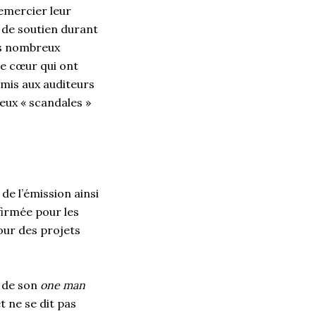
remercier leur
t de soutien durant
les nombreux
de cœur qui ont
mis aux auditeurs
reux « scandales »
e l’émission ainsi
firmée pour les
our des projets
e de son
one man
t ne se dit pas