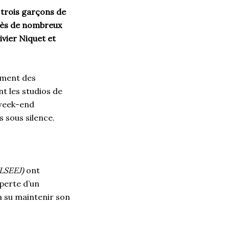
s trois garçons de
près de nombreux
ivier Niquet et
ement des
t les studios de
 week-end
 sous silence.
(LSEEJ)
ont
 perte d’un
a su maintenir son