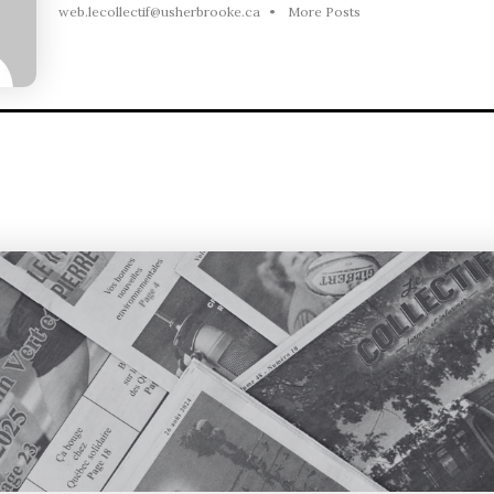
web.lecollectif@usherbrooke.ca
•
More Posts