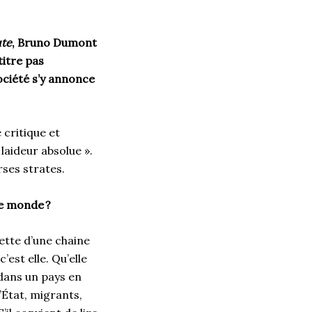
te
, Bruno Dumont
 titre pas
ociété s’y annonce
 critique et
laideur absolue ».
rses strates.
 le monde
?
ette d’une chaine
 c’est elle. Qu’elle
dans un pays en
l’État, migrants,