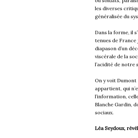
ou soldats, paraiss
les diverses criti
généralisée du sy
Dans la forme, il s
tenues de France 
diapason d’un déco
viscérale de la so
l’acidité de notr
On y voit Dumont q
appartient, qui n’
l’information, cell
Blanche Gardin, do
sociaux.
Léa Seydoux, révé