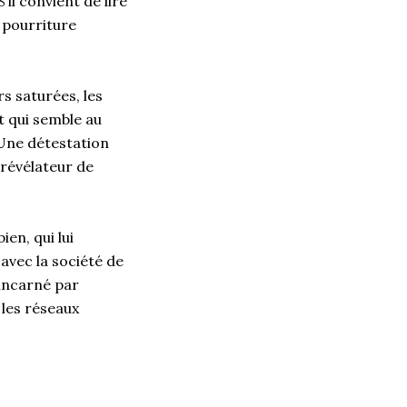
’il convient de lire
e pourriture
s saturées, les
t qui semble au
 Une détestation
 révélateur de
en, qui lui
 avec la société de
incarné par
 les réseaux