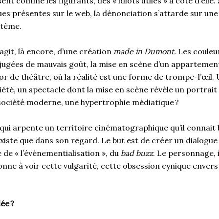
ent comme les figurants, des « idiots utiles » à côté d’elle. S
ques présentes sur le web, la dénonciation s’attarde sur un
stème.
’agit, là encore, d’une création
made in Dumont.
Les couleur
jugées de mauvais goût, la mise en scène d’un appartemen
r de théâtre, où la réalité est une forme de trompe-l’œil.
ciété, un spectacle dont la mise en scène révèle un portrait
e société moderne, une hypertrophie médiatique ?
ui arpente un territoire cinématographique qu’il connait bi
existe que dans son regard. Le but est de créer un dialogue
e de « l’événementialisation », du
bad buzz
. Le personnage, 
nne à voir cette vulgarité, cette obsession cynique envers
lée
?