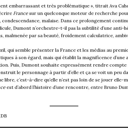
ment embarrassant et très problématique », titrait Ava Cahe
’écrire
France
sur un quelconque moteur de recherche pour
té, condescendance, malaise. Dans ce prolongement continu
icule, Dumont n’orchestre-t-il pas la subtilité d’une anti-hé
s, malmenée par sa beauté, froidement calculatrice, ambiva
œil, qui semble présenter la France et les médias au premie
tiques à son égard, mais qui établit la magnificence d’une 
ition. Puis, Dumont souhaite expressément rendre compte 
construit le personnage à partir d’elle et ça se voit un peu da
 libre, c’est-à-dire qu’elle n’est pas loin de se jouer elle-
nce
est d’abord l’histoire d’une rencontre, entre Bruno Du
MDB