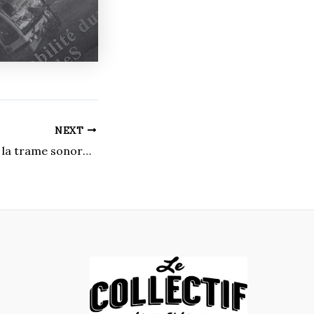
NEXT
Un Verano Sin Ti, la trame sonore d’un été mémorable à venir