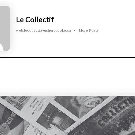
Le Collectif
web.lecollectif@usherbrooke.ca
•
More Posts