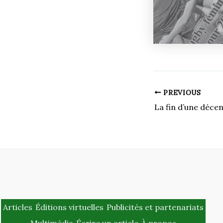
PREVIOUS
Articles
Éditions virtuelles
Publicités et partenariats
Multimédia
Écrire un article
À propos