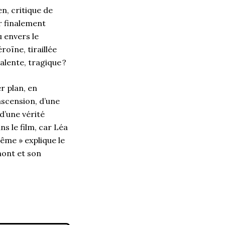
n, critique de
 finalement
 envers le
roïne, tiraillée
lente, tragique ?
r plan, en
ascension, d’une
d’une vérité
ns le film, car Léa
même » explique le
mont et son