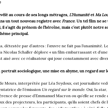
e
Révélé au cours de ses longs métrages,
L’Humanité
et
Ma Lou
dans un tout nouveau registre avec
France
. Un tel film ne se
il s’agit du prénom de l’héroïne, mais c’est plutôt notre s
hème principal.
, détestée par d’autres : l’œuvre ne fait pas l’unanimité. Le
is Nicolas Schaller déplore « un film embarrassant et d’une 
st aisé avec ce réalisateur qui joue constamment avec dive
n portrait sociologique, une mise en abyme, un regard sur
de Meurs, interprétée par Léa Seydoux, est journaliste ved
entatrice de l’émission
Un regard sur le monde
. Oui, la star,
férence de presse d’Emmanuel Macron ou qu’elle se rende 
ux des projecteurs, les participants, qu’ils soient chefs de 