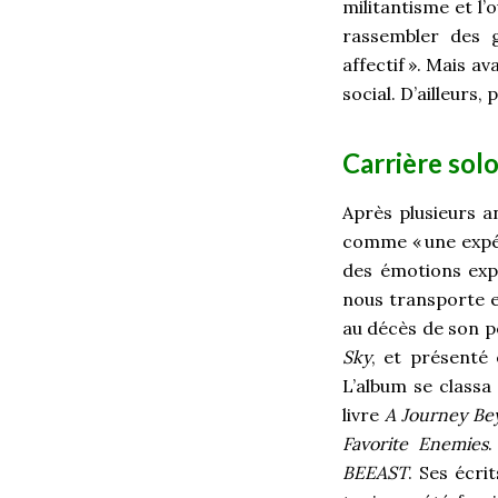
militantisme et l’
rassembler des g
affectif
». Mais av
social. D’ailleurs, p
Carrière sol
Après plusieurs an
comme «
une expé
des émotions expr
nous transporte e
au décès de son p
Sky
, et présenté 
L’album se classa
livre
A Journey Be
Favorite Enemies
.
BEEAST
. Ses écri