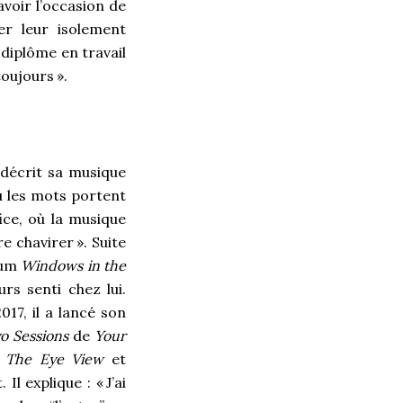
avoir l’occasion de
er leur isolement
 diplôme en travail
 toujours
».
l décrit sa musique
ù les mots portent
ice, où la musique
re chavirer
». Suite
bum
Windows in the
rs senti chez lui.
17, il a lancé son
o Sessions
de
Your
s
The Eye View
et
 Il explique : «
J’ai