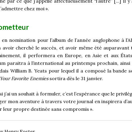
né par ce que j’appelle affectueusement “l’autre” […] Il y 
d’admettre chez moi
».
rometteur
ait en nomination pour l’album de l’année anglophone à l’
s avoir cherché le succès, et avoir même été auparavant 
ainement, il performera en Europe, en Asie et aux États
m paraitra à l’international au printemps prochain, ainsi
ndais William B. Yeats pour lequel il a composé la bande s
Your Favorite Enemies
sortira dès le 31 janvier.
si j’ai un souhait à formuler, c’est l’espérance que le privi
er mon aventure à travers votre journal en inspirera d’aut
éer leur propre destinée sans compromis
».
ex Henry Foster