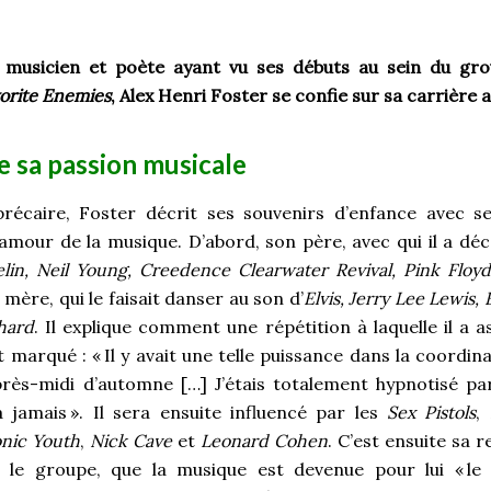
, musicien et poète ayant vu ses débuts au sein du gr
orite Enemies
, Alex Henri Foster se confie sur sa carrière a
e sa passion musicale
précaire, Foster décrit ses souvenirs d’enfance avec se
amour de la musique. D’abord, son père, avec qui il a dé
lin, Neil Young, Creedence Clearwater Revival, Pink Floy
 mère, qui le faisait danser au son d’
Elvis, Jerry Lee Lewis,
chard
. Il explique comment une répétition à laquelle il a a
t marqué : «
Il y avait une telle puissance dans la coordi
près-midi d’automne […] J’étais totalement hypnotisé pa
à jamais
». Il sera ensuite influencé par les
Sex Pistols
,
nic Youth
,
Nick Cave
et
Leonard Cohen
. C’est ensuite sa 
a le groupe, que la musique est devenue pour lui «
le