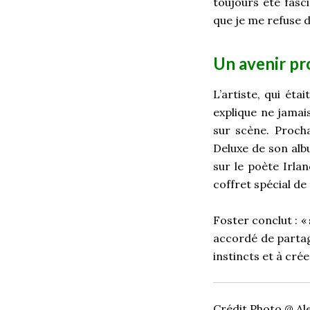
toujours été fasci
que je me refuse 
Un avenir p
L’artiste, qui ét
explique ne jamai
sur scène. Proch
Deluxe de son albu
sur le poète Irla
coffret spécial de
Foster conclut : «
accordé de partag
instincts et à cr
Crédit Photo @ Al