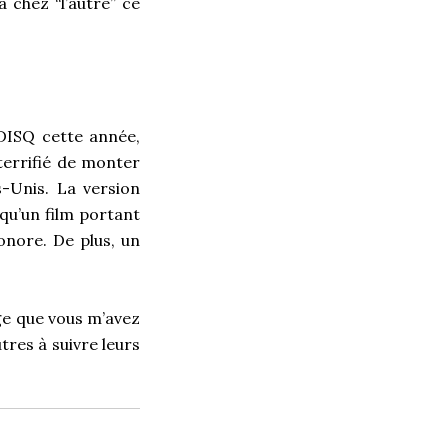
a chez “l’autre” ce
ADISQ cette année,
terrifié de monter
-Unis. La version
 qu’un film portant
onore. De plus, un
lège que vous m’avez
res à suivre leurs