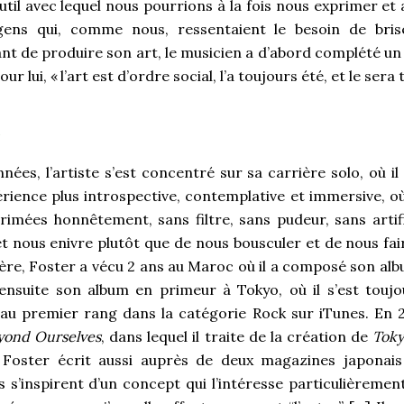
outil avec lequel nous pourrions à la fois nous exprimer et 
ens qui, comme nous, ressentaient le besoin de bris
ant de produire son art, le musicien a d’abord complété un
our lui, «
l’art est d’ordre social, l’a toujours été, et le sera
o
nées, l’artiste s’est concentré sur sa carrière solo, où i
rience plus introspective, contemplative et immersive, o
imées honnêtement, sans filtre, sans pudeur, sans artif
t nous enivre plutôt que de nous bousculer et de nous fai
ère, Foster a vécu 2 ans au Maroc où il a composé son al
ensuite son album en primeur à Tokyo, où il s’est toujou
 au premier rang dans la catégorie Rock sur iTunes. En 20
yond Ourselves
, dans lequel il traite de la création de
Toky
 Foster écrit aussi auprès de deux magazines japonai
ts s’inspirent d’un concept qui l’intéresse particulièrement.