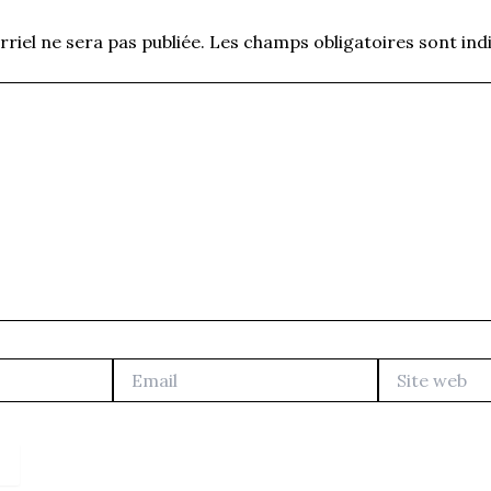
riel ne sera pas publiée.
Les champs obligatoires sont ind
Email
Site
web