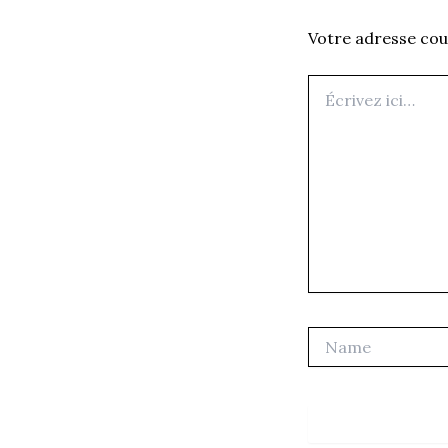
Votre adresse cour
Écrivez
ici…
Name