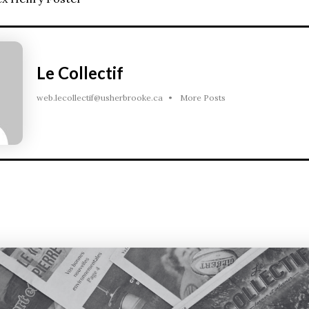
Le Collectif
web.lecollectif@usherbrooke.ca
•
More Posts