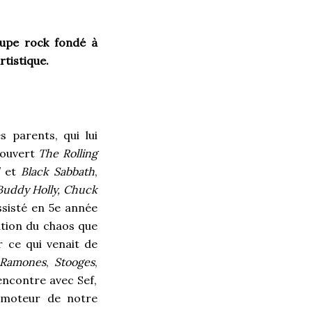
oupe rock fondé à
rtistique.
s parents, qui lui
couvert
The
Rolling
d
et
Black Sabbath
,
 Buddy Holly, Chuck
ssisté en 5
e
année
nation du chaos que
r ce qui venait de
Ramones
,
Stooges
,
rencontre avec Sef,
 moteur de notre