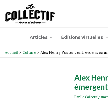
Aller
Post
au
navigation
contenu
Articles
Éditions virtuelles
Accueil
Culture
Alex Henry Foster : entrevue avec u
Alex Henr
émergent
Par
Le Collectif
/
nove