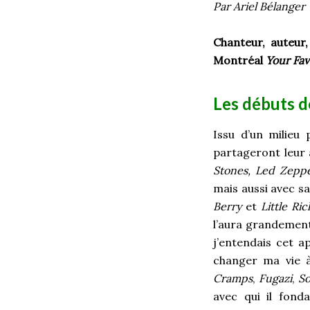
Par Ariel Bélanger
Chanteur, auteur
Montréal
Your Fav
Les débuts d
Issu d’un milieu 
partageront leur 
Stones, Led Zeppe
mais aussi avec sa
Berry
et
Little Ri
l’aura grandemen
j’entendais cet a
changer ma vie 
Cramps
,
Fugazi
,
So
avec qui il fond