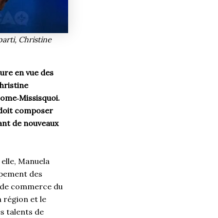
arti, Christine
ure en vue des
hristine
rome‑Missisquoi.
 doit composer
vant de nouveaux
 elle, Manuela
oppement des
e de commerce du
 région et le
s talents de