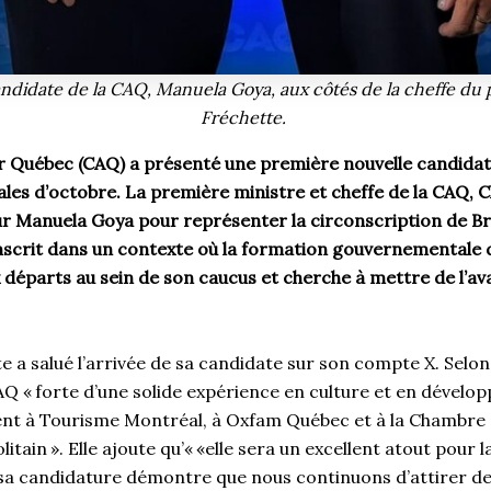
ndidate de la CAQ, Manuela Goya, aux côtés de la cheffe du p
Fréchette.
ir Québec (CAQ) a présenté une première nouvelle candidat
ales d’octobre. La première ministre et cheffe de la CAQ, C
ur Manuela Goya pour représenter la circonscription de B
nscrit dans un contexte où la formation gouvernementale
départs au sein de son caucus et cherche à mettre de l’a
e a salué l’arrivée de sa candidate sur son compte X. Selon
AQ « forte d’une solide expérience en culture et en dével
ent à Tourisme Montréal, à Oxfam Québec et à la Chambr
ain ». Elle ajoute qu’« «elle sera un excellent atout pour la
 sa candidature démontre que nous continuons d’attirer de