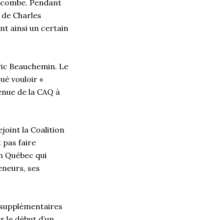
Lacombe. Pendant
 de Charles
nt ainsi un certain
ric Beauchemin. Le
ué vouloir «
enue de la CAQ à
joint la Coalition
 pas faire
un Québec qui
eneurs, ses
s supplémentaires
r le début d’un