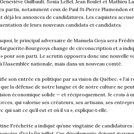
eneviève Guilbault, Sonia LeBel, Jean Boulet et Mathieu 
res partis, notamment ceux de Paul St‑Pierre Plamondon et
ent déjà les annonces de candidatures. Les caquistes accuse
ésentation de leurs nouveaux candidats et candidates.
quoi, le principal adversaire de Manuela Goya sera Frédé
 Marguerite‑Bourgeoys change de circonscription et a indiq
 » pour son parti. Le scrutin opposera donc une nouvelle v
 à l’Assemblée nationale, mais dans un nouveau comté.
ie son entrée en politique par sa vision du Québec. « J’ai re
 que la défense de notre langue et de notre culture ne peut
vision économique solide — et réciproquement. Je crois à 
forces, qui valorise ses créateurs, ses artisans, ses entrepr
ui sait ce qu’il est et où il va », explique‑t‑elle.
stine Fréchette a indiqué qu’une vingtaine de candidature
oncées d’ici la fin juillet. Ces dévoilements doivent marque