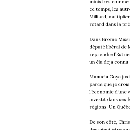
ministres comme G
ce temps, les aut
Milliard, multipli
retard dans la pr
Dans Brome‑Missis
député libéral de
reprendre l’Estrie
un élu déjà connu
Manuela Goya justif
parce que je crois
l’économie d’une 
investit dans ses 
régions. Un Québec q
De son côté, Chri
devraient être ann