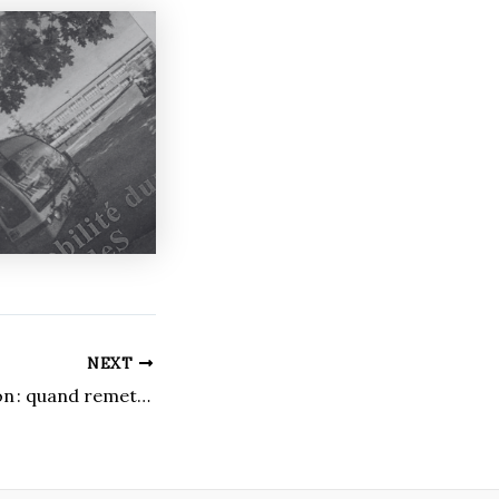
NEXT
La procrastination : quand remettre à plus tard devient un problème