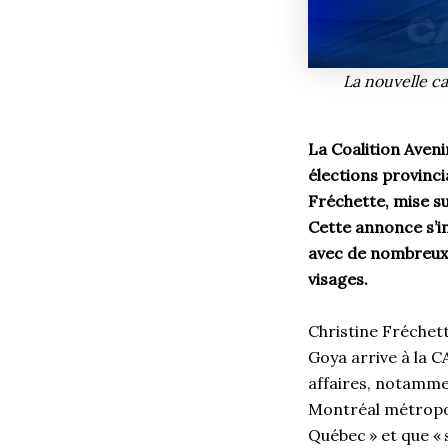
La nouvelle ca
La Coalition Aven
élections provinci
Fréchette, mise s
Cette annonce s’i
avec de nombreux 
visages.
Christine Fréchett
Goya arrive à la C
affaires, notamm
Montréal métropolit
Québec » et que «