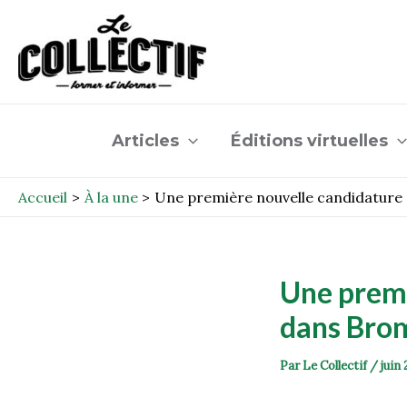
Aller
Post
au
navigation
contenu
Articles
Éditions virtuelles
Accueil
À la une
Une première nouvelle candidature
Une premi
dans Bro
Par
Le Collectif
/
juin