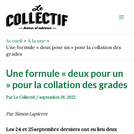
Aller
Post
Mai
au
navigation
Men
contenu
Accueil
À la une
Une formule « deux pour un » pour la collation des
grades
Une formule « deux pour un
» pour la collation des grades
Par
Le Collectif
/
septembre 26, 2022
Par Simon Lapierre
Les 24 et 25 septembre derniers ont eu lieu deux