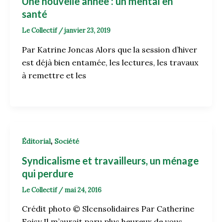
Une nouvelle année : un mental en
santé
Le Collectif
/
janvier 23, 2019
Par Katrine Joncas Alors que la session d’hiver
est déjà bien entamée, les lectures, les travaux
à remettre et les
,
Éditorial
Société
Syndicalisme et travailleurs, un ménage
qui perdure
Le Collectif
/
mai 24, 2016
Crédit photo © Slcensolidaires Par Catherine
Foisy Il m’aurait paru plus heureux de vous