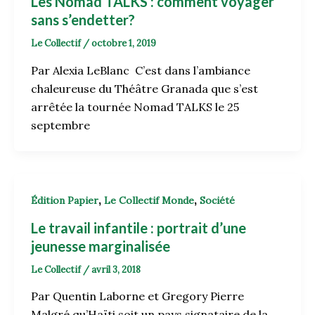
Les Nomad TALKS : comment voyager
sans s’endetter?
Le Collectif
/
octobre 1, 2019
Par Alexia LeBlanc C’est dans l’ambiance
chaleureuse du Théâtre Granada que s’est
arrêtée la tournée Nomad TALKS le 25
septembre
,
,
Édition Papier
Le Collectif Monde
Société
Le travail infantile : portrait d’une
jeunesse marginalisée
Le Collectif
/
avril 3, 2018
Par Quentin Laborne et Gregory Pierre
Malgré qu’Haïti soit un pays signataire de la