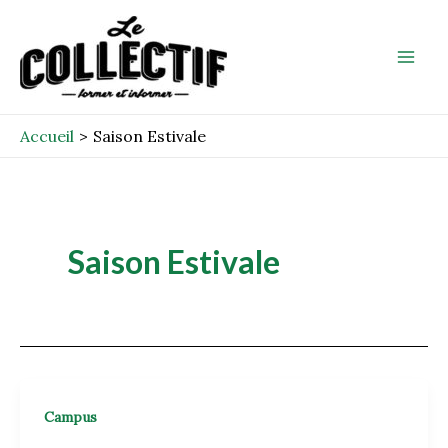
Aller
Mai
au
Men
contenu
Accueil
Saison Estivale
Saison Estivale
Campus