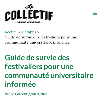
Aller
Post
Mai
au
navigation
Men
contenu
Accueil
Campus
Guide de survie des festivaliers pour une
communauté universitaire informée
Guide de survie des
festivaliers pour une
communauté universitaire
informée
Par
Le Collectif
/
juin 11, 2023