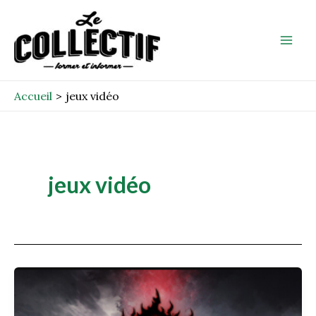
Aller
Mai
au
Men
contenu
Accueil
jeux vidéo
jeux vidéo