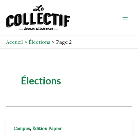
Aller
Post
Mai
au
pagination
Men
contenu
Accueil
Élections
Page 2
Élections
,
Campus
Édition Papier