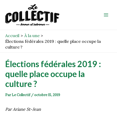
Aller
Post
Mai
au
navigation
Men
contenu
Accueil
À la une
Élections fédérales 2019 : quelle place occupe la
culture ?
Élections fédérales 2019 :
quelle place occupe la
culture ?
Par
Le Collectif
/
octobre 15, 2019
Par Ariane St-Jean