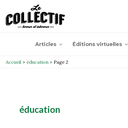
Aller
Post
au
pagination
contenu
Articles
Éditions virtuelles
Accueil
éducation
Page 2
éducation