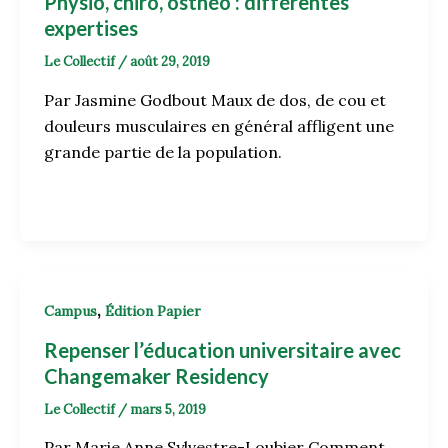
Physio, chiro, osthéo : différentes
expertises
Le Collectif
/
août 29, 2019
Par Jasmine Godbout Maux de dos, de cou et
douleurs musculaires en général affligent une
grande partie de la population.
,
Campus
Édition Papier
Repenser l’éducation universitaire avec
Changemaker Residency
Le Collectif
/
mars 5, 2019
Par Marie Anne Sylvestre-Loubier Comment