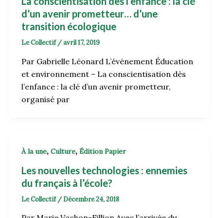
La conscientisation dès l’enfance : la clé
d’un avenir prometteur… d’une
transition écologique
Le Collectif
/
avril 17, 2019
Par Gabrielle Léonard L’événement Éducation
et environnement – La conscientisation dès
l’enfance : la clé d’un avenir prometteur,
organisé par
,
,
À la une
Culture
Édition Papier
Les nouvelles technologies : ennemies
du français à l’école?
Le Collectif
/
Décembre 24, 2018
Par Marie Vachon-Fillion Avec l’arrivée du