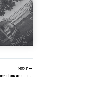
NEXT
« Je me sens comme dans un cauchemar » – Laurence Vincent-Lapointe