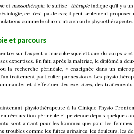
i
e et
massothérapie
, le suffixe
–thérapie
indique qu’il y a 
inésiologie, ce n’est pas le cas; il peut seulement proposer
pulations comme le chiropraticien ou le physiothérapeute.
ie et parcours
entre sur l’aspect « musculo-squelettique du corps » e
ses expertises. En fait, après la maîtrise, le diplômé a deux
 ou la recherche périnéale, « enseignée dans un micr
d’un traitement particulier par session ». Les physiothéra
ommander et d’effectuer des exercices, des traitements 
maintenant physiothérapeute à la Clinique Physio Fronte
 en rééducation périnéale et pelvienne depuis quelques ann
ents sont autant pour les hommes que pour les femmes e
s troubles comme les fuites urinaires, les douleurs, les 