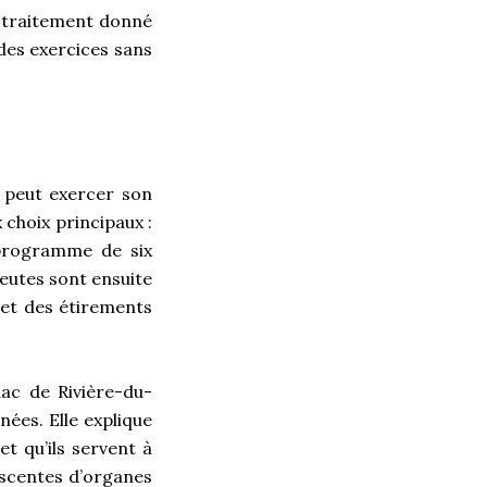
un traitement donné
 des exercices sans
t peut exercer son
 choix principaux :
oprogramme de six
peutes sont ensuite
et des étirements
nac de Rivière-du-
ées. Elle explique
t qu’ils servent à
descentes d’organes