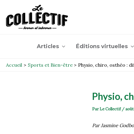
Aller
Post
au
navigation
contenu
Articles
Éditions virtuelles
Accueil
Sports et Bien-être
Physio, chiro, osthéo : d
Physio, ch
Par
Le Collectif
/
août
Par Jasmine Godbo