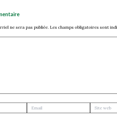
mentaire
riel ne sera pas publiée.
Les champs obligatoires sont ind
Email
Site
web