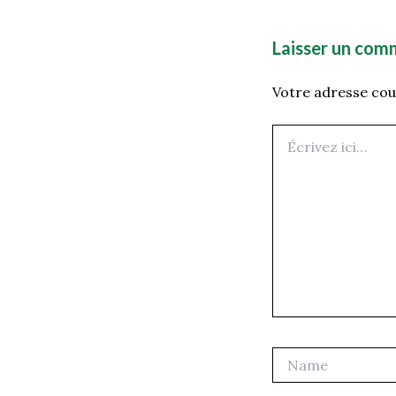
Laisser un com
Votre adresse cour
Écrivez
ici…
Name