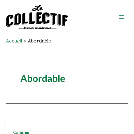
Aller
Mai
au
Men
contenu
Accueil
Abordable
Abordable
Campus