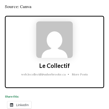
Source: Canva
Le Collectif
web.lecollectif@usherbrooke.ca
•
More Posts
Share this:
LinkedIn