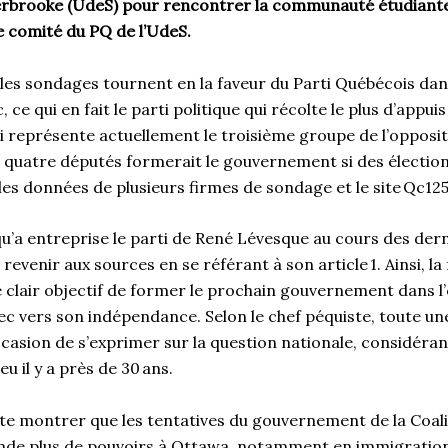
herbrooke (UdeS) pour rencontrer la communauté étudiant
le comité du PQ de l’UdeS.
 les sondages tournent en la faveur du Parti Québécois dan
ce qui en fait le parti politique qui récolte le plus d’appuis 
ui représente actuellement le troisième groupe de l’opposit
 quatre députés formerait le gouvernement si des élections
 les données de plusieurs firmes de sondage et le site Qc12
qu’a entreprise le parti de René Lévesque au cours des der
e revenir aux sources en se référant à son article 1. Ainsi, l
 clair objectif de former le prochain gouvernement dans l
ec vers son indépendance. Selon le chef péquiste, toute un
’occasion de s’exprimer sur la question nationale, considéran
eu il y a près de 30 ans.
haite montrer que les tentatives du gouvernement de la Coal
de plus de pouvoirs à Ottawa, notamment en immigration,