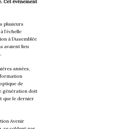
e. Cet événement
s plusieurs
à l’échelle
ion à l’Assemblée
 avaient lieu
5.
nières années,
a formation
’optique de
e génération doit
t que le dernier
ition Avenir
 se soldent par