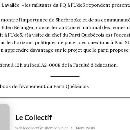
 Lavallée, « les militants du PQ à l’UdeS répondent présent
PP montre l’importance de Sherbrooke et de sa communaut
r Éden Bélanger, conseiller au Conseil national des jeunes 
t à l’UdeS, « la visite du chef du Parti Québécois est l’occa
ous les horizons politiques de poser des questions à Paul S
 apprendre davantage sur le projet que le parti propose
ient à 12 h au local A2-0008 de la Faculté d’éducation.
book de l’événement du Parti Québécois
Le Collectif
web.lecollectif@usherbrooke.ca
•
More Posts