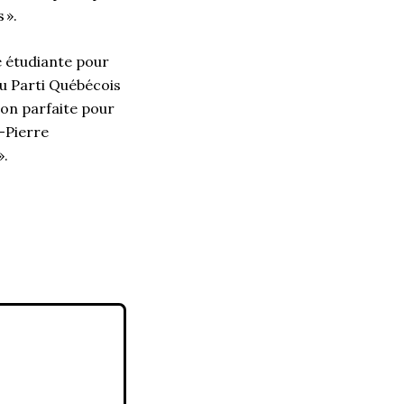
s ».
é étudiante pour
du Parti Québécois
sion parfaite pour
t-Pierre
 ».