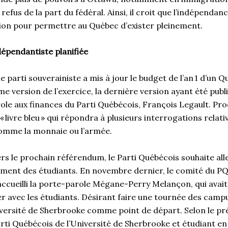
efus de la part du fédéral. Ainsi, il croit que l’indépendance
ution pour permettre au Québec d’exister pleinement.
épendantiste planifiée
e parti souverainiste a mis à jour le budget de l’an 1 d’un Q
ième version de l’exercice, la dernière version ayant été pub
ole aux finances du Parti Québécois, François Legault. Pr
« livre bleu » qui répondra à plusieurs interrogations relati
omme la monnaie ou l’armée.
s le prochain référendum, le Parti Québécois souhaite all
ment des étudiants. En novembre dernier, le comité du PQ 
accueilli la porte-parole Mégane-Perry Melançon, qui avai
r avec les étudiants. Désirant faire une tournée des campu
niversité de Sherbrooke comme point de départ. Selon le pr
arti Québécois de l’Université de Sherbrooke et étudiant en