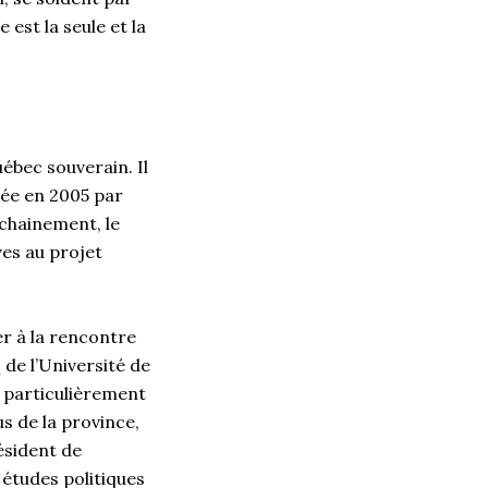
 est la seule et la
uébec souverain. Il
liée en 2005 par
ochainement, le
ves au projet
er à la rencontre
de l’Université de
t particulièrement
s de la province,
ésident de
 études politiques