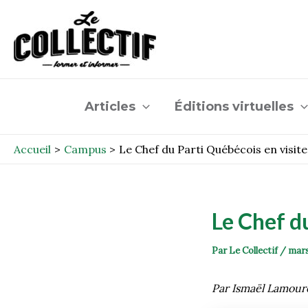
Aller
Post
au
navigation
contenu
Articles
Éditions virtuelles
Accueil
Campus
Le Chef du Parti Québécois en visit
Le Chef d
Par
Le Collectif
/
mars
Par Ismaël Lamour