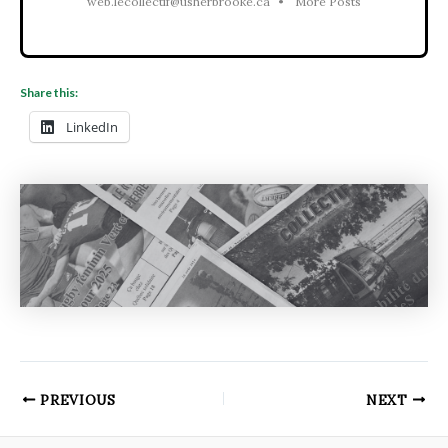
web.lecollectif@usherbrooke.ca
•
More Posts
Share this:
LinkedIn
PREVIOUS
NEXT