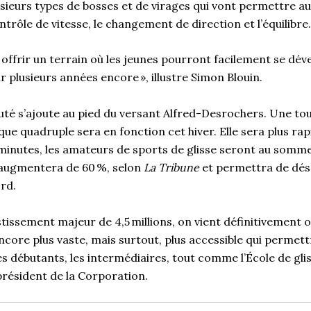
sieurs types de bosses et de virages qui vont permettre a
trôle de vitesse, le changement de direction et l’équilibre
offrir un terrain où les jeunes pourront facilement se dév
 plusieurs années encore », illustre Simon Blouin.
té s’ajoute au pied du versant Alfred-Desrochers. Une tou
 quadruple sera en fonction cet hiver. Elle sera plus rapi
minutes, les amateurs de sports de glisse seront au somme
ugmentera de 60 %, selon
La Tribune
et permettra de dés
ord.
stissement majeur de 4,5 millions, on vient définitivement o
core plus vaste, mais surtout, plus accessible qui permett
 les débutants, les intermédiaires, tout comme l’École de gl
résident de la Corporation.