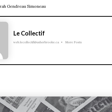
arah Gendreau Simoneau
Le Collectif
web.lecollectif@usherbrooke.ca
•
More Posts