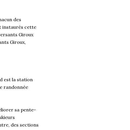
chacun des
t instaurés cette
 versants Giroux
ants Giroux,
 est la station
 de randonnée
éliorer sa pente-
 skieurs
utre, des sections