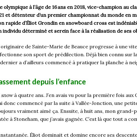
 olympique à l’âge de 16
ans en 2018, vice-champion au cl
21 et détenteur d’un premier championnat du monde en m
on rapide d’
Éliot
Grondin en snowboard cross est indéniabl
n individu déterminé et serein
face à
la réalisation de ses ob
 originaire de Sainte-Marie de Beauce progresse à une vit
rfectionne son sport de prédilection. Déjà bien connu sur l
 dernier a d
’
ailleurs commencé à pratiquer la planche à nei
assement depuis l’enfance
e
snow
à quatre ans. J’en avais vu pour la première fois aux 
ai donc commencé par la suite à Vallée-Jonction, une peti
toujours vraiment aimé ça. Ensuite
,
à huit ans, mon grand-
tée à Stoneham, que j’avais gagnée. C’est là que tout a c
instantanée,
Éliot
dominait et domine encore ses descente