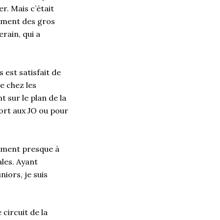
r. Mais c’était
lement des gros
erain
, qui a
 est satisfait de
e chez les
 sur le plan de la
port aux
JO
ou pour
uement presque à
ales. Ayant
iors, je suis
circuit de la