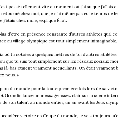
s
’
est passé tellement vite au moment où j’ai su que j’allais a
retourné chez moi, que je n’ai même pas eu le temps de le r
e j’étais chez moi
», explique
Éliot
.
plus
d’être en présence constante d’autres athlètes qu’il 
ance au village olympique est tout simplement inimaginable
,
ria où tu côtoies à quelques mètres de toi d’autres athlète
ou que tu suis tout simplement sur les réseaux sociaux mon
ns là-bas étaient vraiment accueillants. On était vraiment b
ez nous
.
»
ion du monde pour la toute première fois lors de sa victoi
ot
Grondin lance un message assez clair sur la scène inter
e de son talent au monde entier, un an avant les
J
eux olymp
 première victoire en Coupe du
m
onde, je vais toujours m’