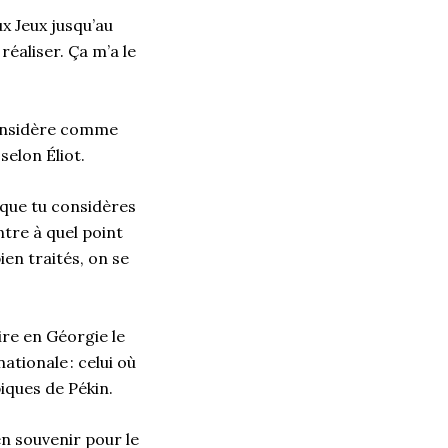
ux Jeux jusqu’au
éaliser. Ça m’a le
considère comme
selon
Éliot
.
s que tu considères
tre à quel point
ien traités, on se
re en Géorgie le
nationale
: celui où
iques de Pékin.
en souvenir pour le