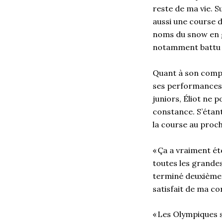
reste de ma vie. 
aussi une course d
noms du
snow
en 
notamment battu l
Quant à son co
mp
ses performances.
juniors,
Éliot
ne p
constance.
S’étant
la course au procha
«
Ça a vraiment ét
toutes les grandes
terminé deuxièm
satisfait de ma co
«
Les
O
lympiques s