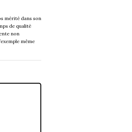
os mérité dans son
mps de qualité
ente non
e l’exemple même