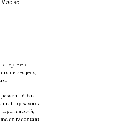
il ne se
ssi adepte en
ors de ces jeux,
ère.
 passent là-bas.
sans trop savoir à
e expérience-là,
alme
en
racontant