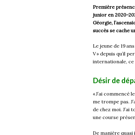
Première présence
junior en 2020-20
Géorgie, l’ascensi
succès se cache u
Le jeune de 19
ans
V
»
depuis qu’il pe
internationale, ce
Désir de dép
«
J’ai commencé l
me trompe pas. J’
de chez moi. J’ai 
une course présen
De manière
quasi