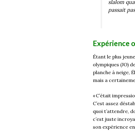
slalom qua
passait pa
Expérience o
Étant le plus jeun
olympique
s
(JO)
d
planche à neige,
É
mais a
certainem
«
C’était impressi
C’est assez déstab
quoi t’attendre, do
c’est juste incroya
son
expérience
en