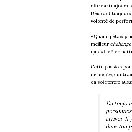
affirme toujours a
Désirant toujours 
volonté de perfo
«
Quand j’étais plu
meilleur
challenge
quand même battre
Cette passion pou
descente,
contrai
en
soi
rentre
auss
J’ai toujou
personnes.
arriver. I
dans ton p