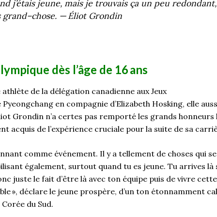
nd j’étais jeune, mais je trouvais ça un peu redondant, 
s grand
–
chose.
—
Éliot
Grondin
lympique dès l’âge de 16
ans
e athlète de la délégation canadienne aux Jeux
e
Pyeongchang
en compagnie d’Elizabeth
Hosking
, elle au
liot
Grondin n’a certes pas remporté les grands honneurs l
ent
acquis de l’expérience
cruciale
pour la suite de sa carri
onnant comme événement. Il y a tellement de choses qui se
ilisant également, surtout quand tu es jeune. Tu arrives là 
nc juste le fait d’être là avec ton équipe puis de vivre cett
ble
», déclare le jeune prospère, d’un ton étonnamment c
 Corée du Sud.