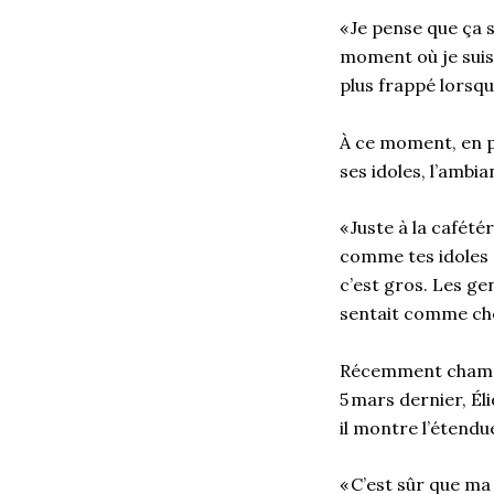
«
Je pense que ça 
moment où je suis 
plus frappé lorsqu
À ce moment,
en 
ses idoles, l’ambi
«
Juste à la cafété
comme tes idoles 
c’est gros. Les ge
sentait comme ch
Récemment
champ
5
mars dernier,
Éli
il montre l’étendu
«
C’est sûr que ma