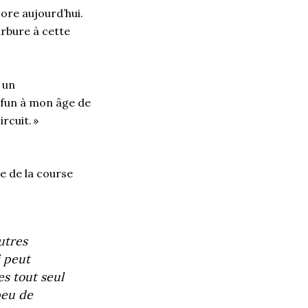
ore aujourd’hui.
arbure à cette
 un
e fun à mon âge de
rcuit.
»
e de la course
autres
i peut
es tout seul
peu de