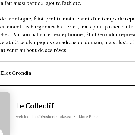
 fait aussi partie
»
, ajoute l’athlète.
o de montagne,
Éliot
profite maintenant d’un temps de rep
seulement recharger ses batteries, mais pour passer du te
ches. Par son palmarès exceptionnel,
Éliot
Grondin représ
des athlètes olympiques canadiens de demain, mais illustr
ant venir au bout de ses rêves.
 Eliot Grondin
Le Collectif
web.lecollectif@usherbrooke.ca
•
More Posts