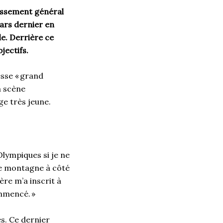
assement général
ars dernier en
e. Derrière ce
jectifs.
esse
«
grand
a scène
ge très jeune.
Olympiques si je ne
te montagne à côté
père m
’
a inscrit à
ommencé.
»
s. Ce dernier