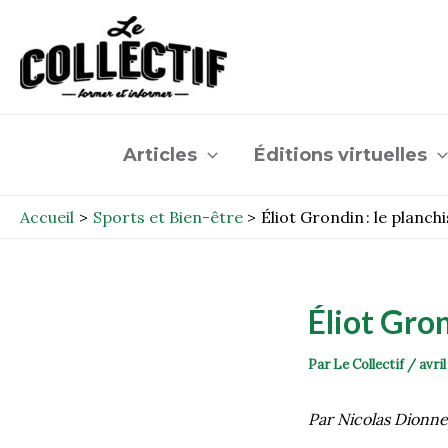
Aller
Post
au
navigation
contenu
Articles
Éditions virtuelles
Accueil
Sports et Bien-être
Éliot Grondin : le planc
Éliot Gron
Par
Le Collectif
/
avril
Par Nicolas Dionn