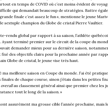
Surtout en temps de
COVID
où c’est moins évident
de
voyage
ifficile qui demandait beaucoup de stratégies. Battre éga
grande finale c’est assez le fun
», mentionne le jeune
Mariv
e sextuple champion du Globe de cristal Pierre
Vaultier
.
te
-rendu global par rapport à sa saison, l’athlète québécois
 Ayant terminé premier sur le circuit de la coupe du mond
ouvait demander mieux pour
sa
dernière saison, notamment
 fixé
des objectifs clairs pour la prochaine année par rap
in Globe de cristal, le jeune vise très haut.
é ma meilleure saison en Coupe du monde. J’ai été pratiq
 finales de chaque course, sinon j
’
étais dans les petites fin
e
overall
au classement général ainsi que premier chez les jun
nstance tout le long de la saison.
»
ont assurément ma grosse cible l’année prochaine, mais le 