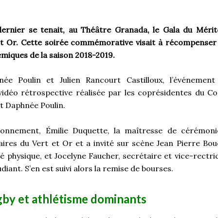
 dernier se tenait, au Théâtre Granada, le Gala du Mérit
et Or. Cette soirée commémorative visait à récompenser 
émiques de la saison 2018-2019.
e Poulin et Julien Rancourt Castilloux, l’événement
vidéo rétrospective réalisée par les coprésidentes du Co
t Daphnée Poulin.
sionnement, Émilie Duquette, la maîtresse de cérémoni
res du Vert et Or et a invité sur scène Jean Pierre Bou
ité physique, et Jocelyne Faucher, secrétaire et vice-rectri
diant. S’en est suivi alors la remise de bourses.
gby et athlétisme dominants