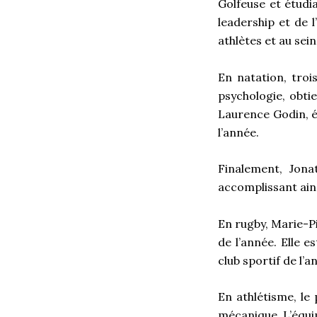
Golfeuse et étudi
leadership et de
athlètes et au sei
En natation, tro
psychologie, obtie
Laurence Godin, é
l’année.
Finalement, Jona
accomplissant ains
En rugby, Marie-Pi
de l’année. Elle e
club sportif de l’a
En athlétisme, le
mécanique. L’équip