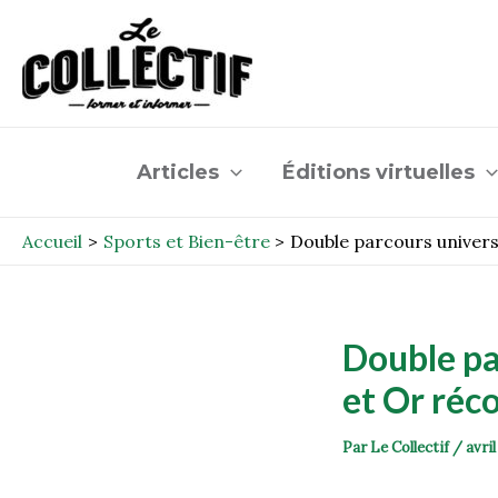
Aller
Post
au
navigation
contenu
Articles
Éditions virtuelles
Accueil
Sports et Bien-être
Double parcours univers
Double par
et Or ré
Par
Le Collectif
/
avril