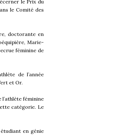
écerner le Prix du
ans le Comité des
re, doctorante en
coéquipière, Marie-
recrue féminine de
thlète de l’année
ert et Or.
 l’athlète féminine
cette catégorie. Le
 étudiant en génie