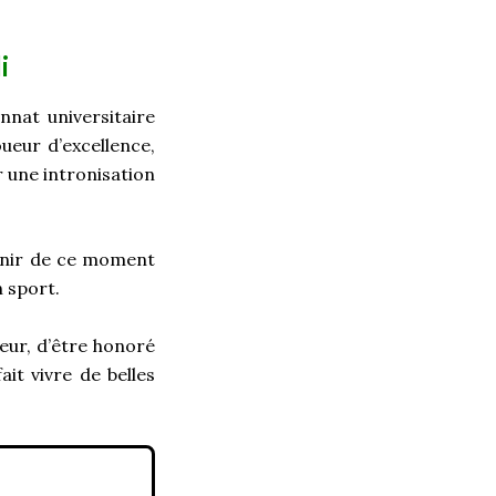
i
nat universitaire
ueur d’excellence,
r une intronisation
venir de ce moment
n sport.
leur, d’être honoré
ait vivre de belles