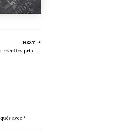
NEXT
Au menu : neige et recettes printanières
iqués avec
*