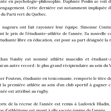
ante en psychologie-philosophie, Daphnée Poulin se voit d
 l’engagement. Cette dernière est notamment impliquée d
n du Parti vert du Québec.
is nageurs ont fait rayonner leur équipe. Simonne Coutu
nt le prix de l’étudiante-athlète de l’année. Sa nouvelle 
tudiante libre en éducation, est pour sa part désignée la 
than Naisby est nommé athlète masculin et étudiant-a
i un autre record : le plus grand récipiendaire au sein du V
er Fouteux, étudiante en toxicomanie, remporte le titre de
st la première athlète au sein d’un club sportif à gagner 
nnée est attribué au rugby.
 prix de la recrue de l’année est remis à Ludovick Hladin,
e d’athlétisme est quant à elle sacrée équipe de l’année.