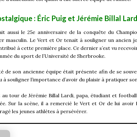
algique : Éric Puig et Jérémie Billal Lard
ait aussi le 25
e
anniversaire de la conquête du Champion
r masculin. Le Vert et Or tenait à souligner un ancien jo
ontribué à cette première place. Ce dernier s’est vu recevoi
ommée du sport de l’Université de Sherbrooke.
ité de son ancienne équipe était présente afin de se sou
u à souligner l’importance d’avoir du plaisir à pratiquer so
 au tour de Jérémie Billal Lardi, papa, étudiant et footbal
ée. Sur la scène, il a remercié le Vert et Or de lui avoir f
agé les jeunes athlètes à persévérer.