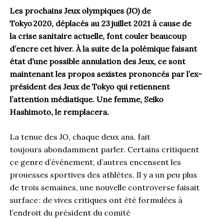
Les prochains Jeux
o
lympiques
(JO)
de
Tokyo
2020
,
déplacés
au 23
juillet 2021 à cause de
la
crise sanitaire actuelle
, font
couler beaucoup
d’encre cet hiver.
À la suite de
la polémique
faisant
état
d’une possible annulation des
J
eux,
ce sont
maintenant
l
es propos sexistes
prononcés par l
’ex-
président
des
J
eux de Tokyo qui retiennent
l’attention
médiatique
.
Une
femme
, Seiko
Hashimoto
, le remplacera.
La tenue des
JO
, chaque deux ans, fait
toujours
abondamment
parler. Certains critiquent
ce genre d’événement
,
d’autre
s
encensent les
prouesses sportives des athlète
s. Il
y a un peu plus
de
trois
semaines,
une nouvelle controverse faisait
surface
:
de vives critiques ont
été
formulées à
l’endroit
du
président du comité