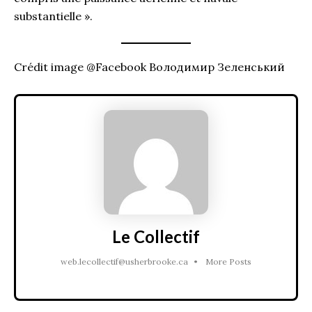
substantielle ».
Crédit image @Facebook Володимир Зеленський
Le Collectif
web.lecollectif@usherbrooke.ca
•
More Posts