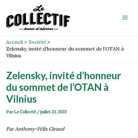
Aller
Post
Mai
au
navigation
Men
contenu
Accueil
Société
Zelensky, invité d’honneur du sommet de l’OTAN à
Vilnius
Zelensky, invité d’honneur
du sommet de l’OTAN à
Vilnius
Par
Le Collectif
/
juillet 23, 2023
Par Anthony-Félix Giraud