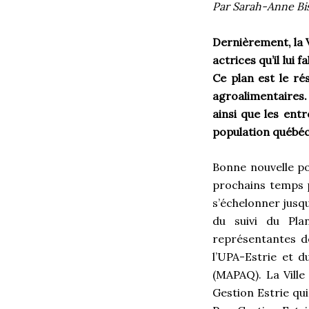
Par Sarah-Anne Bi
Dernièrement, la V
actrices qu’il lui 
Ce plan est le ré
agroalimentaires. 
ainsi que les entr
population québéc
Bonne nouvelle po
prochains temps pa
s’échelonner jusq
du suivi du Pla
représentantes d
l’UPA-Estrie et d
(MAPAQ). La Vill
Gestion Estrie qu