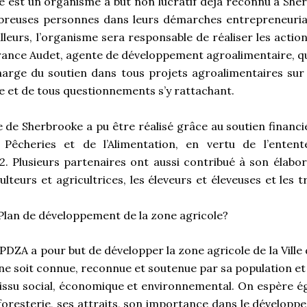
e est un organisme à but non lucratif déjà reconnu à She
reuses personnes dans leurs démarches entrepreneurial
illeurs, l’organisme sera responsable de réaliser les actio
nce Audet, agente de développement agroalimentaire, qui
arge du soutien dans tous projets agroalimentaires sur l
e et de tous questionnements s’y rattachant.
e de Sherbrooke a pu être réalisé grâce au soutien financ
es Pêcheries et de l’Alimentation, en vertu de l’ente
 2. Plusieurs partenaires ont aussi contribué à son élabo
culteurs et agricultrices, les éleveurs et éleveuses et les
 Plan de développement de la zone agricole?
PDZA a pour but de développer la zone agricole de la Ville
one soit connue, reconnue et soutenue par sa population et
tissu social, économique et environnemental. On espère é
la foresterie, ses attraits, son importance dans le dévelo