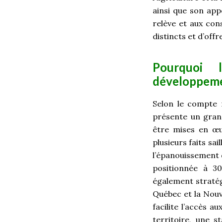
ainsi que son appo
relève et aux con
distincts et d’off
Pourquoi l
développemen
Selon le compte 
présente un gran
être mises en œu
plusieurs faits s
l’épanouissement d
positionnée à 3
également stratég
Québec et la Nouve
facilite l’accès 
territoire, une 