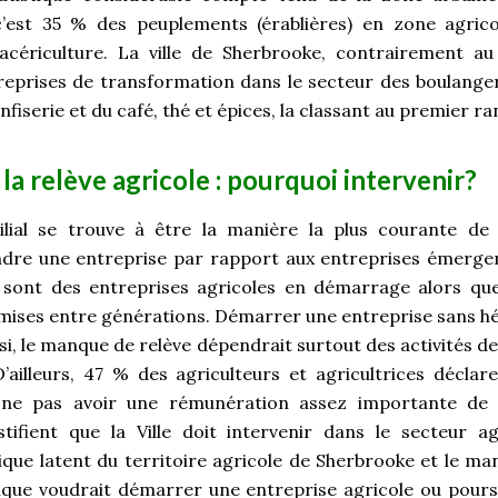
 c’est 35 % des peuplements (érablières) en zone agric
’acériculture. La ville de Sherbrooke, contrairement au 
reprises de transformation dans le secteur des boulangeri
nfiserie et du café, thé et épices, la classant au premier ra
la relève agricole : pourquoi intervenir?
ilial se trouve à être la manière la plus courante de 
dre une entreprise par rapport aux entreprises émergent
sont des entreprises agricoles en démarrage alors qu
mises entre générations. Démarrer une entreprise sans h
si, le manque de relève dépendrait surtout des activités d
D’ailleurs, 47 % des agriculteurs et agricultrices déclar
e ne pas avoir une rémunération assez importante de
ustifient que la Ville doit intervenir dans le secteur a
que latent du territoire agricole de Sherbrooke et le m
que voudrait démarrer une entreprise agricole ou poursu