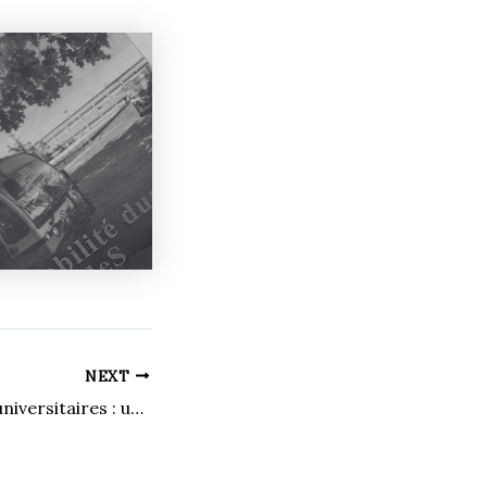
NEXT
L’alcool chez les universitaires : un constat inquiétant à Sherbrooke