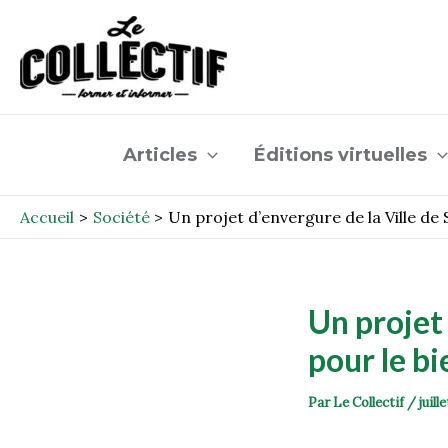
Aller
Post
au
navigation
contenu
Articles
Éditions virtuelles
Accueil
Société
Un projet d’envergure de la Ville de
Un projet
pour le bi
Par
Le Collectif
/
juill