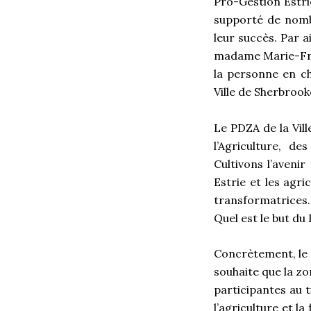
Pro-Gestion Estri
supporté de nomb
leur succès. Par a
madame Marie-Fra
la personne en ch
Ville de Sherbrook
Le PDZA de la Vill
l’Agriculture, d
Cultivons l’avenir
Estrie et les agri
transformatrices.
Quel est le but du
C
oncrètement, le 
souhaite que la z
participantes au 
l’agriculture et 