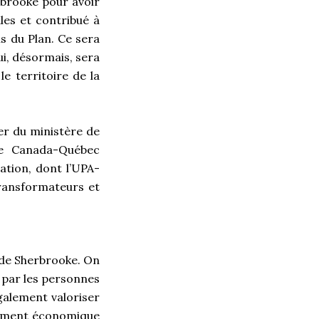
rbrooke pour avoir
es et contribué à
ns du Plan. Ce sera
, désormais, sera
e territoire de la
ier du ministère de
nte Canada-Québec
ration, dont l’UPA-
 transformateurs et
 de Sherbrooke. On
 par les personnes
galement valoriser
ppement économique