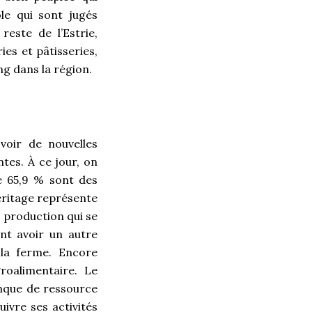
ole qui sont jugés
reste de l’Estrie,
es et pâtisseries,
ng dans la région.
voir de nouvelles
es. À ce jour, on
e 65,9 % sont des
éritage représente
e production qui se
ent avoir un autre
 la ferme. Encore
groalimentaire. Le
anque de ressource
ivre ses activités