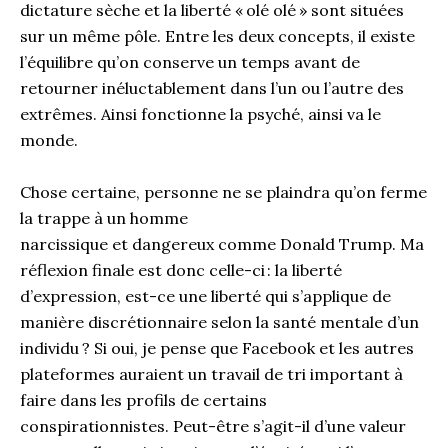
dictature sèche et la liberté
«
olé
olé
» sont
situé
e
s
sur un même pôle
. Entre les deux concepts
, il
existe
l’équilibre qu’on conserve un temps avant de
retourner
inéluctablement
dans l’un ou l’autre des
extrêmes.
Ainsi fonctionne la psyché, ainsi va le
monde.
Chose certaine, personne ne
se
plaindra qu’on ferme
la trappe à un homme
narcissique
et
dangereux
comme Donald Trump
.
Ma
réflexion finale est donc celle-ci :
la liberté
d’expression, est-ce une liberté qui s’applique de
manière discrétionnaire selon la santé mentale d’un
individu
? Si oui, je pense que Facebook et les autres
plateformes auraient un travail de tri important à
faire dans les
profils
de certains
conspirationnistes
.
Peut-être
s’agit-il d’
une valeur