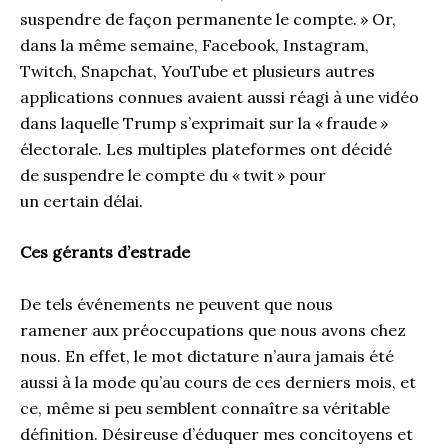
suspendre de façon permanente le compte.
»
Or
,
d
ans la même semaine, Facebook
, Instagram,
Twitch, Snapchat,
YouTube
et plusieurs autres
applications connues
avaient
aussi réagi à une vidéo
dans laquelle Trump s’exprimait sur la «
fraude
»
électorale
. Les multiples
plateformes
ont décidé
de
suspend
re
le compte du «
twit
» pour
un
certain
délai
.
Ces gérants d’estrade
De
tel
s
événement
s
ne peu
ven
t que nous
ra
mener
aux préoccupations que nous avons chez
nous. En effet, l
e mot dictature n’aura jamais été
aussi à la mode qu’au cours de ces derniers mois, et
ce, même si peu semblent connaître sa véritable
définition. Désireuse d’éduquer mes concitoyens et