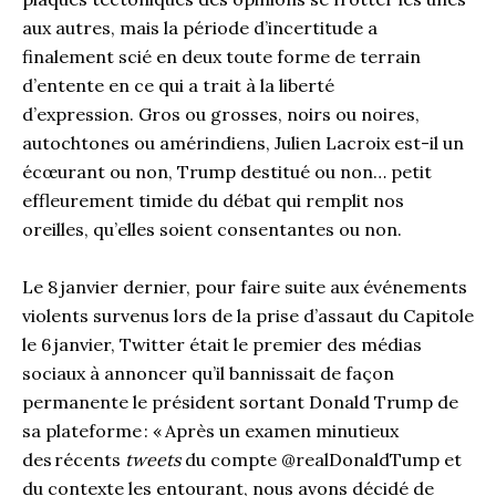
aux autres,
mais
la période d’incertitude a
finalement
scié en deux toute forme de terrain
d’entente en ce qui a trait à la liberté
d’expression.
Gros ou grosses, noirs ou noires,
autochtones ou amérindiens, Julien Lacroix est
-il
un
écœurant ou non, Trump destitué ou non…
petit
effleurement
timide
du
débat qui rempli
t
nos
oreilles
,
qu’elles soient
consentantes ou non.
Le
8
janvier dernier,
pour faire suite aux événements
violents survenus lors de la prise d’assaut du Capitole
le 6
janvier,
Twitter était le premier des médias
sociaux à annoncer qu’il
bannissait
de façon
permanent
e
le président sortant Donald
Trump de
sa plateforme : «
Après un examen minutieux
des récents
tweets
du compte @realDonaldTump et
du contexte les entourant, nous avons décidé de