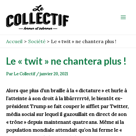
Aller
Post
Mai
au
navigation
Men
contenu
Accueil
Société
Le « twit » ne chantera plus !
Le « twit » ne chantera plus !
Par
Le Collectif
/
janvier 20, 2021
Alors que
plus d’un
braille
à la
«
dictature
»
et hurle à
l’atteinte à son droit à la
libârrrrrté
, le bientôt ex-
président Trump se fait couper le sifflet par Twitter,
média social sur lequel il gazouillait
en direct de son
«
trône
» depuis maintenant
quatre
ans.
Même si la
population mondiale attenda
i
t qu’on lui ferme le «