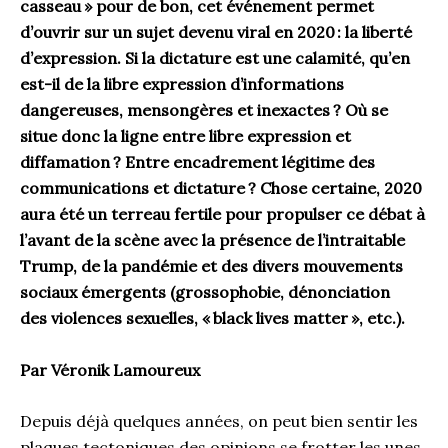
casseau
» pour de bon, c
et événement
permet
d’
ouvr
ir
sur un sujet devenu viral en 2020 :
l
a liberté
d’expression
.
S
i la dictature est un
e
calamité
, qu’en
est-il de la libre expression d’informations
dangereuses, mensongères et inexactes
?
O
ù
se
situe
donc
la ligne entre libre expression et
diffamation
?
E
ntre encadrement
légitime
des
communications et dictature
? Chose certaine, 2020
aura été un terreau fertile pour
propulser
c
e débat
à
l’avant de la scène
avec
la présence de
l’intraitable
Trump,
de
la pandémie
et
d
es
di
vers
mouvements
sociaux
émergents
(grossophobie, dénonciation
de
s
violences sexuelles, «
black
lives
matter
», etc.
).
Par
Véronik
Lamoureux
Depuis
déjà
quelques années, on
p
eut
bien sentir
les
plaques tectoniques
des opinions
se frotter les unes