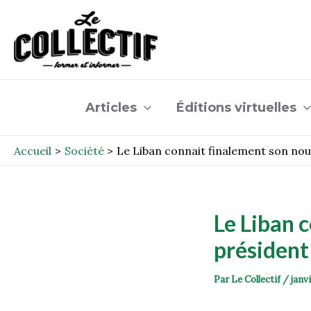
Aller
Post
au
navigation
contenu
Articles
Éditions virtuelles
Accueil
Société
Le Liban connait finalement son nou
Le Liban 
président
Par
Le Collectif
/
janv