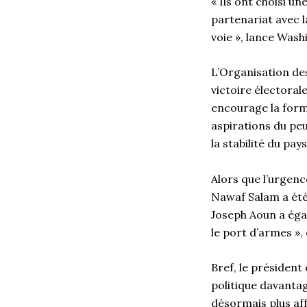
« Ils ont choisi un
partenariat avec 
voie », lance Wash
L’Organisation des
victoire électorale
encourage la form
aspirations du peu
la stabilité du pay
Alors que l’urgen
Nawaf Salam a été
Joseph Aoun a égal
le port d’armes »
Bref, le président
politique davantag
désormais plus aff