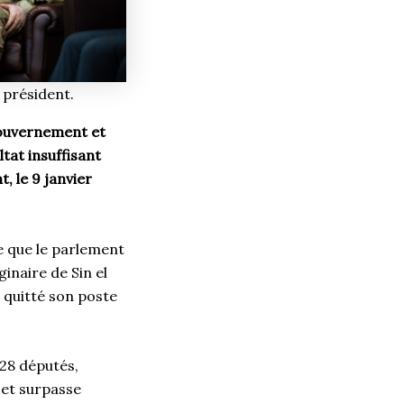
s président.
gouvernement et
ltat insuffisant
, le 9 janvier
e que le parlement
inaire de Sin el
a quitté son poste
128 députés,
t et surpasse