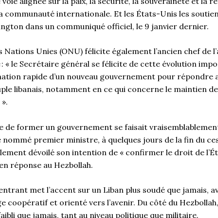
e voie alignée sur la paix, la sécurité, la souveraineté et la 
la communauté internationale. Et les États-Unis les soutie
ington dans un communiqué officiel, le 9 janvier dernier.
 Nations Unies (ONU) félicite également l’ancien chef de 
 : « le Secrétaire général se félicite de cette évolution imp
ation rapide d’un nouveau gouvernement pour répondre a
ple libanais, notamment en ce qui concerne le maintien de 
s ».
ce de former un gouvernement se faisait vraisemblablement 
 nommé premier ministre, à quelques jours de la fin du ces
ement dévoilé son intention de « confirmer le droit de l’É
, en réponse au Hezbollah.
 entrant met l’accent sur un Liban plus soudé que jamais, 
e coopératif et orienté vers l’avenir. Du côté du Hezbollah,
aibli que jamais, tant au niveau politique que militaire.