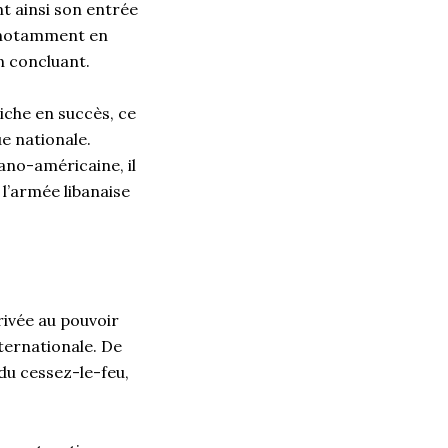
t ainsi son entrée
e notamment en
n concluant.
iche en succès, ce
ue nationale.
bano-américaine, il
l’armée libanaise
rrivée au pouvoir
ternationale. De
 du cessez-le-feu,