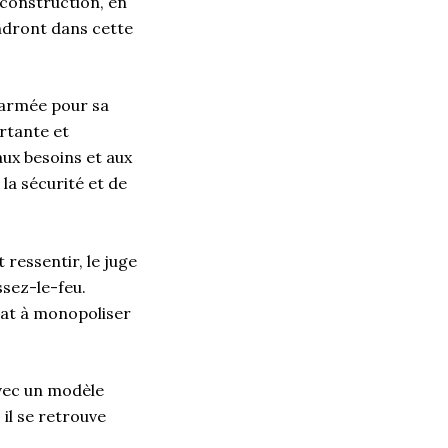
reconstruction, en
ndront dans cette
l’armée pour sa
ortante et
ux besoins et aux
la sécurité et de
ressentir, le juge
sez-le-feu.
tat à monopoliser
avec un modèle
 il se retrouve