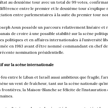
ltat au deuxième tour avec un total de 99 votes, confirman
 différence entre le premier et le deuxième tour s’expliqu
ciation entre parlementaires à la suite du premier tour no
oseph Aoun possède un parcours relativement linéaire et r
anais de croire à une possible stabilité sur la scène politiq
s politiques et en affaires internationales à l’université li
’armée en 1983 avant d’être nommé commandant en chef de 
 récente nomination présidentielle.
if sur la scène internationale
eu entre le Liban et Israël aussi ambitieux que fragile, l’a
ne un vent de fraîcheur, tant sur la scène nationale qu’in
s frontières, la Maison-Blanche se félicite de l’instauration
semaines.